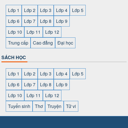
Lớp 1
Lớp 2
Lớp 3
Lớp 4
Lớp 5
Lớp 6
Lớp 7
Lớp 8
Lớp 9
Lớp 10
Lớp 11
Lớp 12
Trung cấp
Cao đẳng
Đại học
SÁCH HỌC
Lớp 1
Lớp 2
Lớp 3
Lớp 4
Lớp 5
Lớp 6
Lớp 7
Lớp 8
Lớp 9
Lớp 10
Lớp 11
Lớp 12
Tuyển sinh
Thơ
Truyện
Tử vi
SHBET
⇔
78win
⇔
789BET
⇔
https://789betcom0.com/
⇔
https://hi88.baby/
⇔
https://fun88.social/
⇔