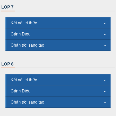
LỚP 7
Kết nối tri thức
Cánh Diều
Chân trời sáng tạo
LỚP 8
Kết nối tri thức
Cánh Diều
Chân trời sáng tạo