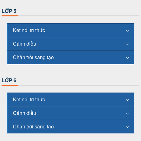
LỚP 5
Kết nối tri thức
Cánh diều
Chân trời sáng tạo
LỚP 6
Kết nối tri thức
Cánh diều
Chân trời sáng tạo