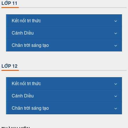
LỚP 11
Kết nối tri thức
Cánh Diều
Chân trời sáng tạo
LỚP 12
Kết nối tri thức
Cánh Diều
Chân trời sáng tạo