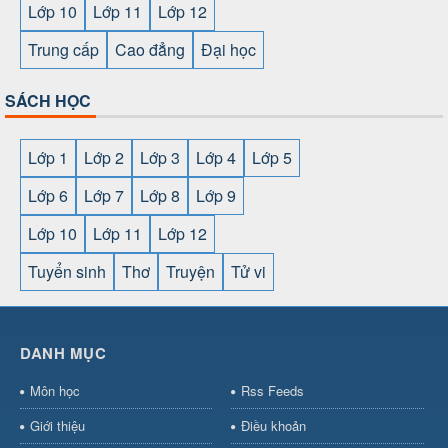
Lớp 10
Lớp 11
Lớp 12
Trung cấp
Cao đẳng
Đại học
SÁCH HỌC
Lớp 1
Lớp 2
Lớp 3
Lớp 4
Lớp 5
Lớp 6
Lớp 7
Lớp 8
Lớp 9
Lớp 10
Lớp 11
Lớp 12
Tuyển sinh
Thơ
Truyện
Tử vi
SHBET
⇔
78win
⇔
789BET
⇔
https://789betcom0.com/
⇔
https://hi88.baby/
⇔
https://fun88.social/
⇔
DANH MỤC
cái OPEN88
⇔
CM88
⇔
u888
⇔
nổ
hũ
⇔
https://gameb52a.club/
⇔
https://taixiuonl.com/
⇔
https:/
Môn học
Rss Feeds
bài
⇔
bóng đá trực tiếp
⇔
fly88
select
⇔
https://xocdiaonline.ae
⇔
https://cm88.dad/
⇔
789bet
Giới thiệu
Điều khoản