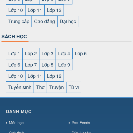
Lớp 10
Lớp 11
Lớp 12
Trung cấp
Cao đẳng
Đại học
SÁCH HỌC
Lớp 1
Lớp 2
Lớp 3
Lớp 4
Lớp 5
Lớp 6
Lớp 7
Lớp 8
Lớp 9
Lớp 10
Lớp 11
Lớp 12
Tuyển sinh
Thơ
Truyện
Tử vi
SHBET
⇔
789BET
⇔
https://789betcom0.com/
⇔
https://hi88.baby/
⇔
https://fun88.social/
⇔
DANH MỤC
cái OPEN88
⇔
CM88
⇔
u888
⇔
nổ
hũ
⇔
https://gameb52a.club/
⇔
https://new88.biz/
⇔
https://ne
Môn học
Rss Feeds
bài
⇔
bóng đá trực tiếp
⇔
fly88
Giới thiệu
Điều khoản