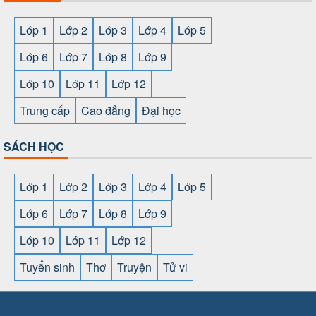
Lớp 1
Lớp 2
Lớp 3
Lớp 4
Lớp 5
Lớp 6
Lớp 7
Lớp 8
Lớp 9
Lớp 10
Lớp 11
Lớp 12
Trung cấp
Cao đẳng
Đại học
SÁCH HỌC
Lớp 1
Lớp 2
Lớp 3
Lớp 4
Lớp 5
Lớp 6
Lớp 7
Lớp 8
Lớp 9
Lớp 10
Lớp 11
Lớp 12
Tuyển sinh
Thơ
Truyện
Tử vi
SHBET
⇔
789BET
⇔
https://789betcom0.com/
⇔
https://hi88.baby/
⇔
https://fun88.social/
⇔