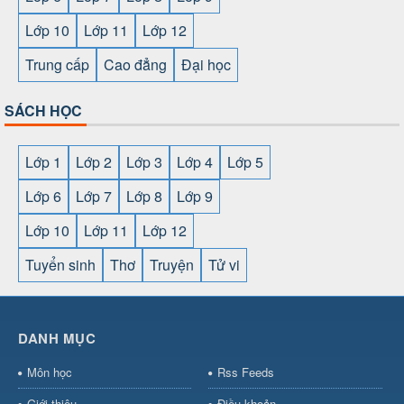
Lớp 10
Lớp 11
Lớp 12
Trung cấp
Cao đẳng
Đại học
SÁCH HỌC
Lớp 1
Lớp 2
Lớp 3
Lớp 4
Lớp 5
Lớp 6
Lớp 7
Lớp 8
Lớp 9
Lớp 10
Lớp 11
Lớp 12
Tuyển sinh
Thơ
Truyện
Tử vi
SHBET
⇔
78win
⇔
789BET
⇔
https://789betcom0.com/
⇔
https://hi88.baby/
⇔
https://fun88.social/
⇔
DANH MỤC
cái OPEN88
⇔
CM88
⇔
u888
⇔
nổ
hũ
⇔
https://gameb52a.club/
⇔
https://taixiuonl.com/
⇔
https:/
Môn học
Rss Feeds
bài
⇔
bóng đá trực tiếp
⇔
fly88
Giới thiệu
Điều khoản