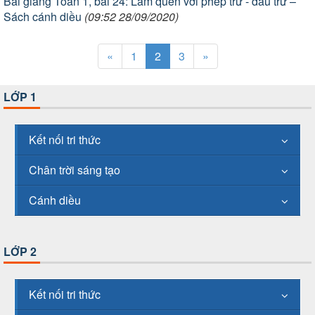
Bài giảng Toán 1, bài 24: Làm quen với phép trừ - dấu trừ –
Sách cánh diều
(09:52 28/09/2020)
«
1
2
3
»
LỚP 1
Kết nối tri thức
Chân trời sáng tạo
Cánh diều
LỚP 2
Kết nối tri thức