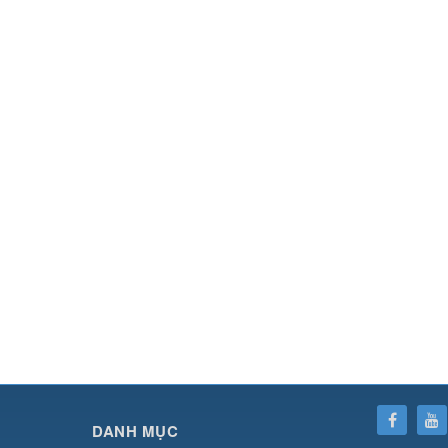
SHBET
⇔
78win
⇔
789BET
⇔
https://789betcom0.com/
⇔
https://hi88.baby/
⇔
https://fun
DANH MỤC
cái OPEN88
⇔
CM88
⇔
u888
⇔
nổ