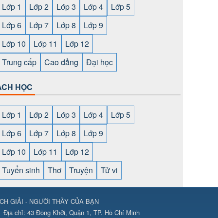
Lớp 1
Lớp 2
Lớp 3
Lớp 4
Lớp 5
Lớp 6
Lớp 7
Lớp 8
Lớp 9
Lớp 10
Lớp 11
Lớp 12
Trung cấp
Cao đẳng
Đại học
ÁCH HỌC
Lớp 1
Lớp 2
Lớp 3
Lớp 4
Lớp 5
Lớp 6
Lớp 7
Lớp 8
Lớp 9
Lớp 10
Lớp 11
Lớp 12
Tuyển sinh
Thơ
Truyện
Tử vi
CH GIẢI - NGƯỜI THẦY CỦA BẠN
ps://789club24.com/
⇔
https://bomwin.tech/
⇔
https://789club24.com/
Địa chỉ:
43 Đồng Khởi, Quận 1, TP. Hồ Chí Minh