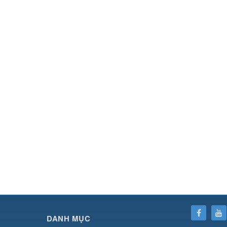
SHBET
⇔
78win
⇔
789BET
⇔
https://789betcom0.com/
⇔
https://hi88.baby/
⇔
https://fun
DANH MỤC
cái OPEN88
⇔
CM88
⇔
u888
⇔
nổ