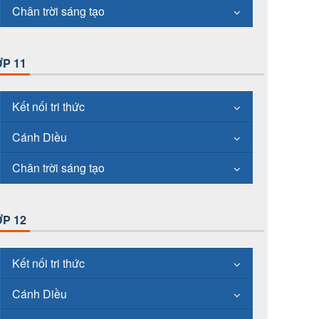
Chân trời sáng tạo
P 11
Kết nối tri thức
Cánh Diều
Chân trời sáng tạo
P 12
Kết nối tri thức
Cánh Diều