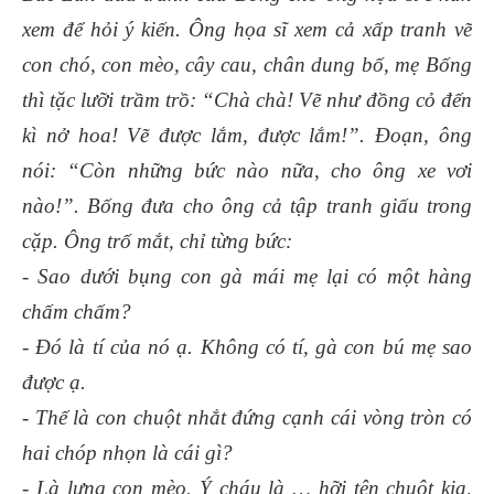
xem để hỏi ý kiến. Ông họa sĩ xem cả xấp tranh vẽ
con chó, con mèo, cây cau, chân dung bố, mẹ Bống
thì tặc lưỡi trầm trồ: “Chà chà! Vẽ như đồng cỏ đến
kì nở hoa! Vẽ được lắm, được lắm!”. Đoạn, ông
nói: “Còn những bức nào nữa, cho ông xe vơi
nào!”. Bống đưa cho ông cả tập tranh giấu trong
cặp. Ông trố mắt, chỉ từng bức:
- Sao dưới bụng con gà mái mẹ lại có một hàng
chấm chấm?
- Đó là tí của nó ạ. Không có tí, gà con bú mẹ sao
được ạ.
- Thế là con chuột nhắt đứng cạnh cái vòng tròn có
hai chóp nhọn là cái gì?
- Là lưng con mèo. Ý cháu là … hỡi tên chuột kia,