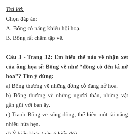
Trả lời:
Chọn đáp án:
A. Bống có năng khiếu hội hoạ.
B. Bống rất chăm tập vẽ.
Câu 3 - Trang 32: Em hiểu thế nào về nhận xét
của ông họa sĩ: Bống vẽ như “đồng cỏ đến kì nở
hoa”? Tìm ý đúng:
a) Bống thường vẽ những đồng cỏ đang nở hoa.
b) Bống thường vẽ những người thân, những vật
gần gũi với bạn ấy.
c) Tranh Bống vẽ sống động, thể hiện một tài năng
nhiều hứa hẹn.
d) Ý kiến khác (nêu ý kiến đó).