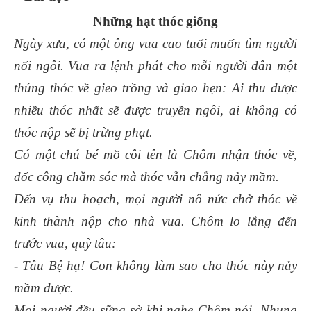
Những hạt thóc giống
Ngày xưa, có một ông vua cao tuổi muốn tìm người
nối ngôi. Vua ra lệnh phát cho mỗi người dân một
thúng thóc về gieo trồng và giao hẹn: Ai thu được
nhiều thóc nhất sẽ được truyền ngôi, ai không có
thóc nộp sẽ bị trừng phạt.
Có một chú bé mồ côi tên là Chôm nhận thóc về,
dốc công chăm sóc mà thóc vẫn chẳng nảy mầm.
Đến vụ thu hoạch, mọi người nô nức chở thóc về
kinh thành nộp cho nhà vua. Chôm lo lắng đến
trước vua, quỳ tâu:
- Tâu Bệ hạ! Con không làm sao cho thóc này nảy
mầm được.
Mọi người đều sững sờ khi nghe Chôm nói. Nhung