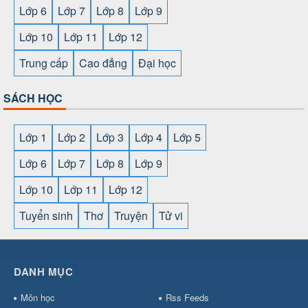
Lớp 6
Lớp 7
Lớp 8
Lớp 9
Lớp 10
Lớp 11
Lớp 12
Trung cấp
Cao đẳng
Đại học
SÁCH HỌC
Lớp 1
Lớp 2
Lớp 3
Lớp 4
Lớp 5
Lớp 6
Lớp 7
Lớp 8
Lớp 9
Lớp 10
Lớp 11
Lớp 12
Tuyển sinh
Thơ
Truyện
Tử vi
SHBET
⇔
78win
⇔
789BET
⇔
https://789betcom0.com/
⇔
https://hi88.baby/
⇔
https://fun88.social/
⇔
DANH MỤC
cái OPEN88
⇔
CM88
⇔
u888
⇔
nổ
hũ
⇔
https://gameb52a.club/
⇔
https://taixiuonl.com/
⇔
https:/
Môn học
Rss Feeds
bài
⇔
bóng đá trực tiếp
⇔
fly88