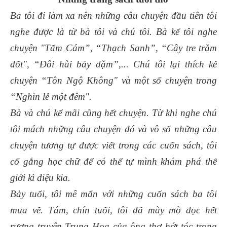
Ba tôi đi làm xa nên những câu chuyện đầu tiên tôi
nghe được là từ bà tôi và chú tôi. Bà kể tôi nghe
chuyện "Tấm Cám”, “Thạch Sanh”, “Cây tre trăm
đốt", “Đôi hài bảy dặm”,... Chú tôi lại thích kể
chuyện “Tôn Ngộ Không" và một số chuyện trong
“Nghìn lẻ một đêm".
Bà và chú kể mãi cũng hết chuyện. Từ khi nghe chú
tôi mách những câu chuyện đó và vô số những câu
chuyện tương tự được viết trong các cuốn sách, tôi
cố gắng học chữ để có thể tự mình khám phá thế
giới kì diệu kia.
Bảy tuổi, tôi mê mẩn với những cuốn sách ba tôi
mua về. Tám, chín tuổi, tôi đã mày mò đọc hết
rương truyện Trung Hoa của ông thợ hớt tóc trong