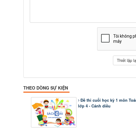
THEO DÒNG SỰ KIỆN
Đề thi cuối học kỳ 1 môn Toá
lớp 4 - Cánh diều