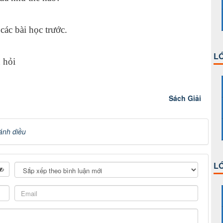
các bài học trước.
LỚ
 hỏi
Sách Giải
ánh diều
LỚ