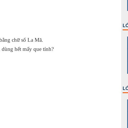
LỚ
 bằng chữ số La Mã.
ì dùng hết mấy que tính?
LỚ