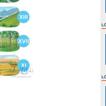
LỚ
LỚ