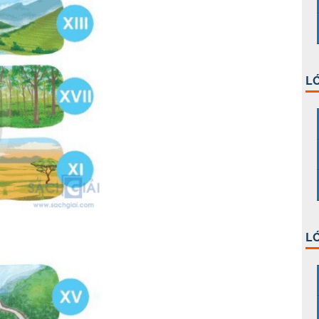
LỚ
LỚ