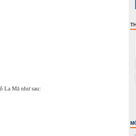
T
số La Mã như sau:
M