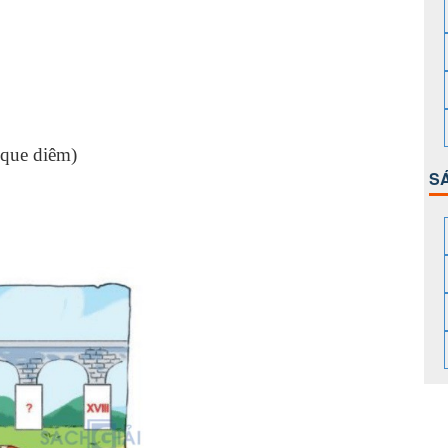
(que diêm)
S