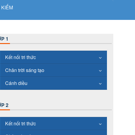
 KIẾM
P 1
Kết nối tri thức
Chân trời sáng tạo
Cánh diều
P 2
Kết nối tri thức