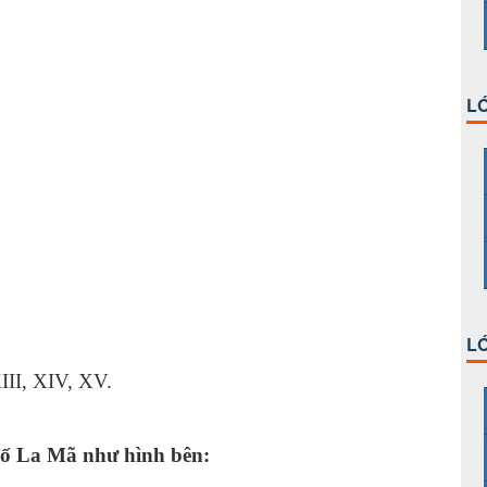
LỚ
LỚ
 XIII, XIV, XV.
 số La Mã như hình bên: