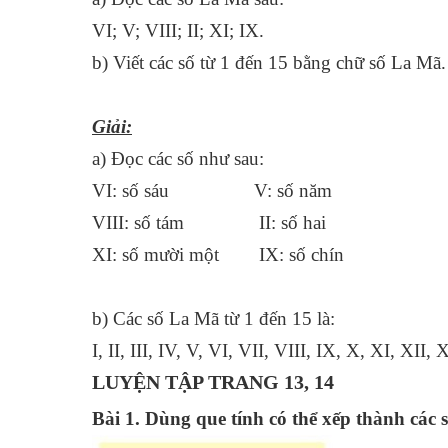
VI; V; VIII; II; XI; IX.
b) Viết các số từ 1 đến 15 bằng chữ số La Mã.
Giải:
a) Đọc các số như sau:
VI: số sáu V: số năm
VIII: số tám II: số hai
XI: số mười một IX: số chín
b) Các số La Mã từ 1 đến 15 là:
I, II, III, IV, V, VI, VII, VIII, IX, X, XI, XII,
LUYỆN TẬP TRANG 13, 14
Bài 1. Dùng que tính có thể xếp thành các