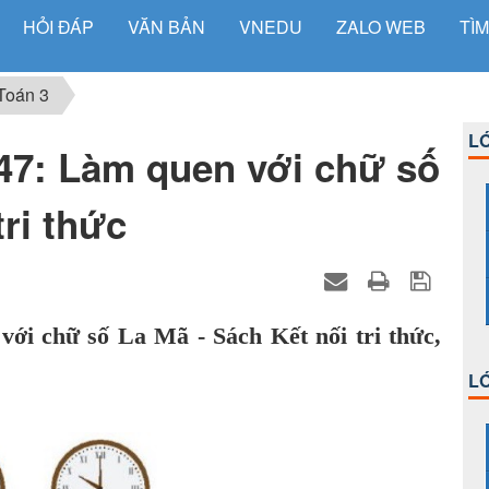
HỎI ĐÁP
VĂN BẢN
VNEDU
ZALO WEB
TÌM
Toán 3
LỚ
 47: Làm quen với chữ số
tri thức
ới chữ số La Mã - Sách Kết nối tri thức,
LỚ