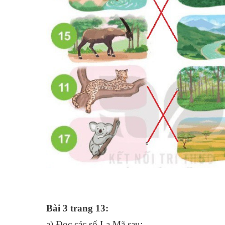
Bài 3 trang 13:
a) Đọc các số La Mã sau: