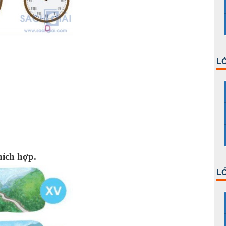
LỚ
hích hợp.
LỚ