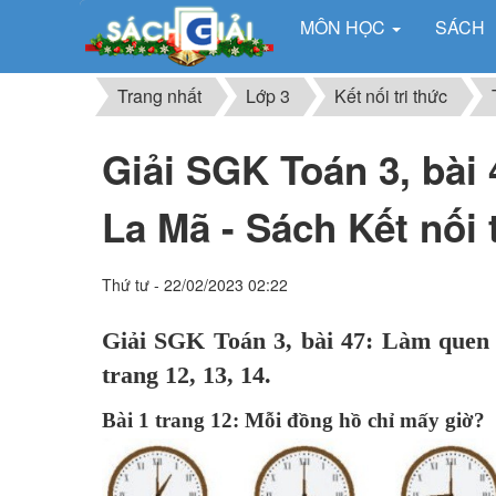
MÔN HỌC
SÁCH
Trang nhất
Lớp 3
Kết nối tri thức
Giải SGK Toán 3, bài
La Mã - Sách Kết nối 
Thứ tư - 22/02/2023 02:22
Giải SGK Toán 3, bài 47: Làm quen v
trang 12, 13, 14.
Bài 1 trang 12: Mỗi đồng hồ chỉ mấy giờ?