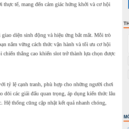
ới thực tế, mang đến cảm giác hứng khởi và cơ hội
T
 giao diện sinh động và hiệu ứng bắt mắt. Mỗi trò
 bạn nắm vững cách thức vận hành và tối ưu cơ hội
ội chiến thắng cao khiến slot trở thành lựa chọn được
với tỷ lệ cạnh tranh, phù hợp cho những người chơi
eo dõi các giải đấu quan trọng, áp dụng kiến thức lâu
c. Hệ thống cũng cập nhật kết quả nhanh chóng,
M