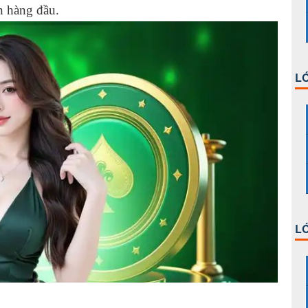
n hàng đầu.
LỚ
LỚ