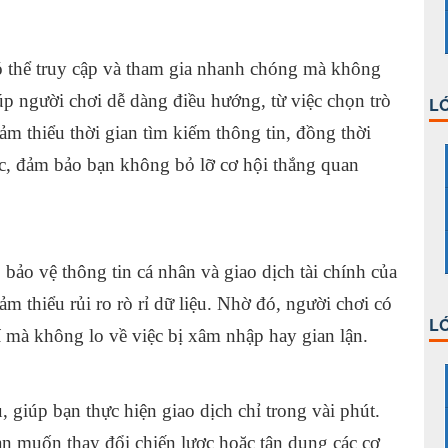
ó thể truy cập và tham gia nhanh chóng mà không
úp người chơi dễ dàng điều hướng, từ việc chọn trò
LỚ
ảm thiểu thời gian tìm kiếm thông tin, đồng thời
ợc, đảm bảo bạn không bỏ lỡ cơ hội thắng quan
bảo vệ thông tin cá nhân và giao dịch tài chính của
m thiểu rủi ro rò rỉ dữ liệu. Nhờ đó, người chơi có
LỚ
rí mà không lo về việc bị xâm nhập hay gian lận.
u, giúp bạn thực hiện giao dịch chỉ trong vài phút.
bạn muốn thay đổi chiến lược hoặc tận dụng các cơ