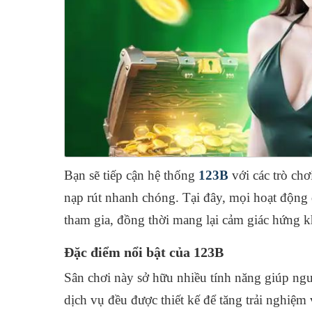
Bạn sẽ tiếp cận hệ thống
123B
với các trò chơ
nạp rút nhanh chóng. Tại đây, mọi hoạt động
tham gia, đồng thời mang lại cảm giác hứng kh
Đặc điểm nổi bật của 123B
Sân chơi này sở hữu nhiều tính năng giúp ngư
dịch vụ đều được thiết kế để tăng trải nghiệm