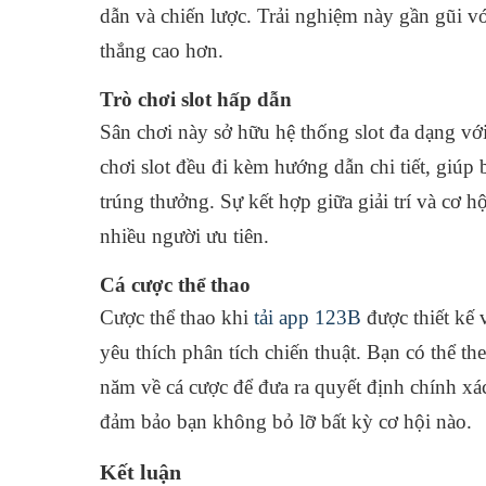
dẫn và chiến lược. Trải nghiệm này gần gũi v
thắng cao hơn.
Trò chơi slot hấp dẫn
Sân chơi này sở hữu hệ thống slot đa dạng với
chơi slot đều đi kèm hướng dẫn chi tiết, giúp
trúng thưởng. Sự kết hợp giữa giải trí và cơ h
nhiều người ưu tiên.
Cá cược thể thao
Cược thể thao khi
tải app 123B
được thiết kế 
yêu thích phân tích chiến thuật. Bạn có thể th
năm về cá cược để đưa ra quyết định chính xá
đảm bảo bạn không bỏ lỡ bất kỳ cơ hội nào.
Kết luận