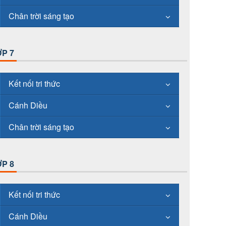
Chân trời sáng tạo
P 7
Kết nối tri thức
Cánh Diều
Chân trời sáng tạo
P 8
Kết nối tri thức
Cánh Diều