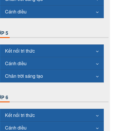
Cánh diều
P 5
Kết nối tri thức
Cánh diều
Chân trời sáng tạo
P 6
Kết nối tri thức
Cánh diều