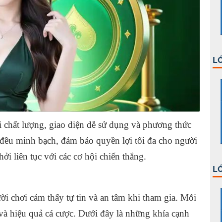
LỚ
i chất lượng, giao diện dễ sử dụng và phương thức
 đều minh bạch, đảm bảo quyền lợi tối đa cho người
ởi liên tục với các cơ hội chiến thắng.
LỚ
ời chơi cảm thấy tự tin và an tâm khi tham gia. Mỗi
 và hiệu quả cá cược. Dưới đây là những khía cạnh