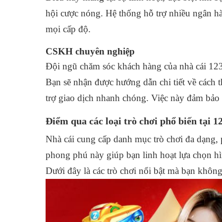
hội cược nóng. Hệ thống hỗ trợ nhiều ngân hà
mọi cấp độ.
CSKH chuyên nghiệp
Đội ngũ chăm sóc khách hàng của nhà cái 123
Bạn sẽ nhận được hướng dẫn chi tiết về cách t
trợ giao dịch nhanh chóng. Việc này đảm bảo 
Điểm qua các loại trò chơi phổ biến tại 1
Nhà cái cung cấp danh mục trò chơi đa dạng, 
phong phú này giúp bạn linh hoạt lựa chọn hì
Dưới đây là các trò chơi nổi bật mà bạn không 