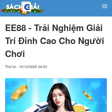
EE88 - Trải Nghiệm Giải
Trí Đỉnh Cao Cho Người
Chơi
Thứ tư - 10/12/2025 04:03