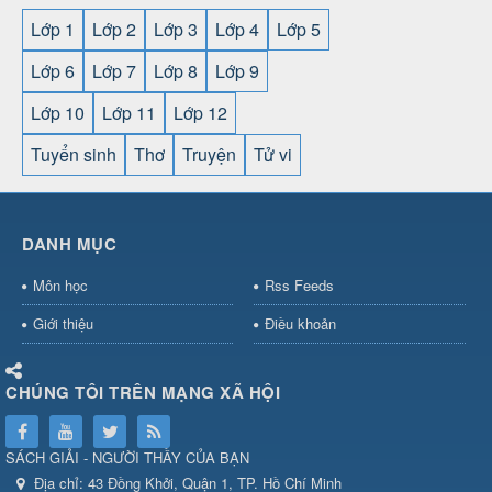
Lớp 1
Lớp 2
Lớp 3
Lớp 4
Lớp 5
Lớp 6
Lớp 7
Lớp 8
Lớp 9
Lớp 10
Lớp 11
Lớp 12
Tuyển sinh
Thơ
Truyện
Tử vi
SHBET
⇔
78win
⇔
789BET
⇔
https://789betcom0.com/
⇔
https://hi88.baby/
⇔
https://fun88.social/
⇔
DANH MỤC
cái OPEN88
⇔
CM88
⇔
u888
⇔
nổ
hũ
⇔
https://gameb52a.club/
⇔
https://taixiuonl.com/
⇔
https:/
Môn học
Rss Feeds
bài
⇔
bóng đá trực tiếp
⇔
fly88
select
⇔
https://xocdiaonline.ae
⇔
https://cm88.dad/
⇔
789bet
Giới thiệu
Điều khoản
hũ
⇔
F168
⇔
https://f168.tech/
⇔
cm88
⇔
https://hitclub88.stud
bet.com/
⇔
https://shbetz.net/
⇔
789WIN
⇔
BJ88
⇔
12bet
⇔
h
CHÚNG TÔI TRÊN MẠNG XÃ HỘI
nha
cai
⇔
U888
⇔
https://b52club.pizza
⇔
https://frasimondo.com
https://hitclubvn.ch/
⇔
91 club
⇔
55 club
⇔
8xbet
⇔
Tài xỉu
SÁCH GIẢI - NGƯỜI THẦY CỦA BẠN
online
⇔
98win
⇔
https://hitclub.horse/
⇔
https://b52.clothing/
Địa chỉ:
43 Đồng Khởi, Quận 1, TP. Hồ Chí Minh