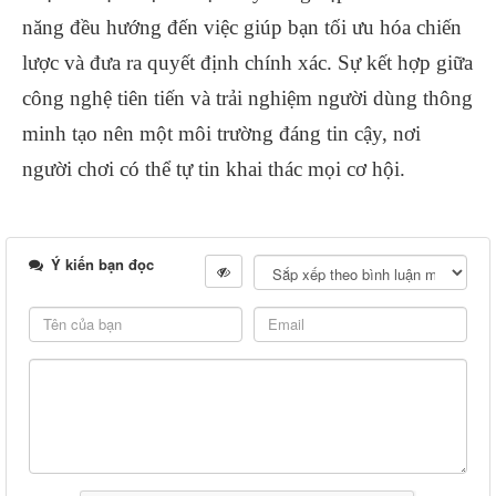
năng đều hướng đến việc giúp bạn tối ưu hóa chiến
lược và đưa ra quyết định chính xác. Sự kết hợp giữa
công nghệ tiên tiến và trải nghiệm người dùng thông
minh tạo nên một môi trường đáng tin cậy, nơi
người chơi có thể tự tin khai thác mọi cơ hội.
Ý kiến bạn đọc