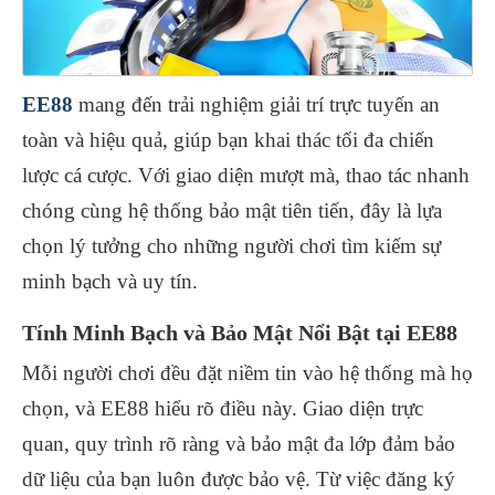
EE88
mang đến trải nghiệm giải trí trực tuyến an
toàn và hiệu quả, giúp bạn khai thác tối đa chiến
lược cá cược. Với giao diện mượt mà, thao tác nhanh
chóng cùng hệ thống bảo mật tiên tiến, đây là lựa
chọn lý tưởng cho những người chơi tìm kiếm sự
minh bạch và uy tín.
Tính Minh Bạch và Bảo Mật Nổi Bật tại EE88
Mỗi người chơi đều đặt niềm tin vào hệ thống mà họ
chọn, và EE88 hiểu rõ điều này. Giao diện trực
quan, quy trình rõ ràng và bảo mật đa lớp đảm bảo
dữ liệu của bạn luôn được bảo vệ. Từ việc đăng ký