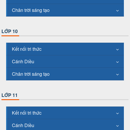
Chân trời sáng tạo
LỚP 10
Kết nối tri thức
Cánh Diều
Chân trời sáng tạo
LỚP 11
Kết nối tri thức
Cánh Diều