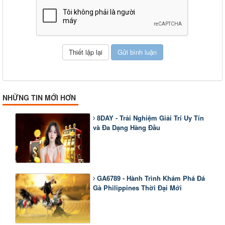
NHỮNG TIN MỚI HƠN
8DAY - Trải Nghiệm Giải Trí Uy Tín
và Đa Dạng Hàng Đầu
GA6789 - Hành Trình Khám Phá Đá
Gà Philippines Thời Đại Mới