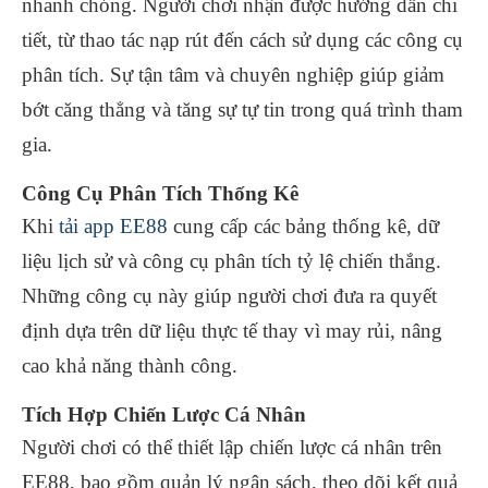
nhanh chóng. Người chơi nhận được hướng dẫn chi
tiết, từ thao tác nạp rút đến cách sử dụng các công cụ
phân tích. Sự tận tâm và chuyên nghiệp giúp giảm
bớt căng thẳng và tăng sự tự tin trong quá trình tham
gia.
Công Cụ Phân Tích Thống Kê
Khi
tải app EE88
cung cấp các bảng thống kê, dữ
liệu lịch sử và công cụ phân tích tỷ lệ chiến thắng.
Những công cụ này giúp người chơi đưa ra quyết
định dựa trên dữ liệu thực tế thay vì may rủi, nâng
cao khả năng thành công.
Tích Hợp Chiến Lược Cá Nhân
Người chơi có thể thiết lập chiến lược cá nhân trên
EE88, bao gồm quản lý ngân sách, theo dõi kết quả