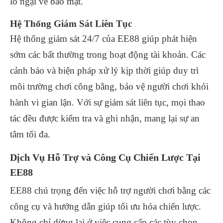
lo ngại về bảo mật.
Hệ Thống Giám Sát Liên Tục
Hệ thống giám sát 24/7 của EE88 giúp phát hiện
sớm các bất thường trong hoạt động tài khoản. Các
cảnh báo và biện pháp xử lý kịp thời giúp duy trì
môi trường chơi công bằng, bảo vệ người chơi khỏi
hành vi gian lận. Với sự giám sát liên tục, mọi thao
tác đều được kiểm tra và ghi nhận, mang lại sự an
tâm tối đa.
Dịch Vụ Hỗ Trợ và Công Cụ Chiến Lược Tại
EE88
EE88 chú trọng đến việc hỗ trợ người chơi bằng các
công cụ và hướng dẫn giúp tối ưu hóa chiến lược.
Không chỉ dừng lại ở việc cung cấp các tùy chọn