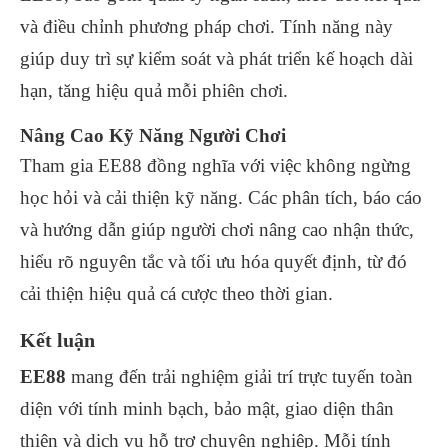
và điều chỉnh phương pháp chơi. Tính năng này
giúp duy trì sự kiểm soát và phát triển kế hoạch dài
hạn, tăng hiệu quả mỗi phiên chơi.
Nâng Cao Kỹ Năng Người Chơi
Tham gia EE88 đồng nghĩa với việc không ngừng
học hỏi và cải thiện kỹ năng. Các phân tích, báo cáo
và hướng dẫn giúp người chơi nâng cao nhận thức,
hiểu rõ nguyên tắc và tối ưu hóa quyết định, từ đó
cải thiện hiệu quả cá cược theo thời gian.
Kết luận
EE88
mang đến trải nghiệm giải trí trực tuyến toàn
diện với tính minh bạch, bảo mật, giao diện thân
thiện và dịch vụ hỗ trợ chuyên nghiệp. Mỗi tính