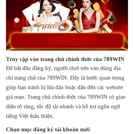
Truy cập vào trang chủ chính thức của 789WIN
Để bắt đầu đăng ký, người chơi nên vào đúng địa
chỉ trang chủ của 789WIN. Đây là bước quan trọng
giúp bạn tránh bị lừa đảo hoặc dẫn đến các website
giả mạo. Trang chủ chính thức của 789WIN có giao
diện rõ ràng, tốc độ tải nhanh và hỗ trợ ngôn ngữ
tiếng Việt thân thiện.
Chọn mục đăng ký tài khoản mới