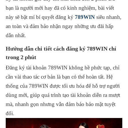
bạn là người mới hay đã có kinh nghiệm, bài viết
này sẽ bật mí bí quyết đăng ký
789WIN
siêu nhanh,
an toàn và đảm bảo nhận ngay những ưu đãi hấp
dẫn nhất.
Hướng dẫn chi tiết cách đăng ký 789WIN chỉ
trong 2 phút
Đăng ký tài khoản 789WIN không hề phức tạp, chỉ
cần vài thao tác cơ bản là bạn có thể hoàn tất. Hệ
thống của 789WIN được tối ưu hóa để hỗ trợ người
dùng mới, giúp quá trình tạo tài khoản diễn ra mượt
mà, nhanh gọn nhưng vẫn đảm bảo bảo mật tuyệt
đối.