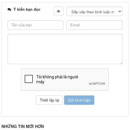
Ý kiến bạn đọc
NHỮNG TIN MỚI HƠN