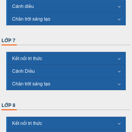
Cánh diều
Chân trời sáng tạo
LỚP 7
Kết nối tri thức
Cánh Diều
Chân trời sáng tạo
LỚP 8
Kết nối tri thức