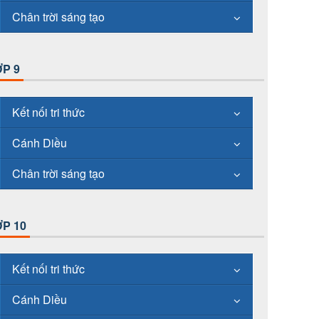
Chân trời sáng tạo
P 9
Kết nối tri thức
Cánh Diều
Chân trời sáng tạo
P 10
Kết nối tri thức
Cánh Diều