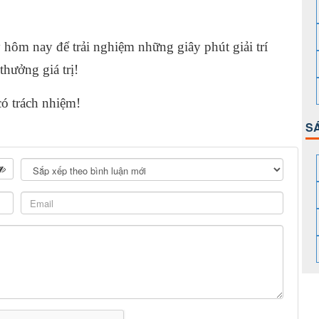
hôm nay để trải nghiệm những giây phút giải trí
hưởng giá trị!
ó trách nhiệm!
S