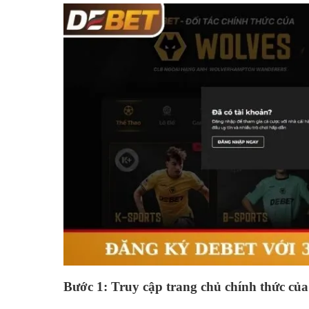
Bước 1: Truy cập trang chủ chính thức của