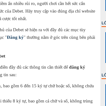
iềm ẩn nhiều rủi ro, người chơi cần hết sức cẩn
ức của Debet. Hãy truy cập vào đúng địa chỉ website
 cược tốt nhất.
LỚ
chủ của Debet sẽ hiện ra với đầy đủ các mục tùy
ục "
Đăng ký
" thường nằm ở góc trên cùng bên phải
bet
iền đầy đủ các thông tin cần thiết để
đăng ký
g tin sau:
LỚ
, bao gồm 6 đến 15 ký tự chữ hoặc số, không chứa
 thiểu 8 ký tự, bao gồm cả chữ và số, không trùng