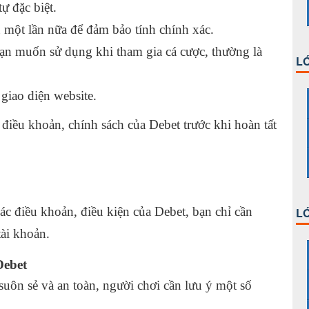
ự đặc biệt.
 một lần nữa để đảm bảo tính chính xác.
bạn muốn sử dụng khi tham gia cá cược, thường là
LỚ
giao diện website.
điều khoản, chính sách của Debet trước khi hoàn tất
ác điều khoản, điều kiện của Debet, bạn chỉ cần
LỚ
tài khoản.
Debet
suôn sẻ và an toàn, người chơi cần lưu ý một số