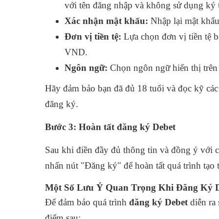
với tên đăng nhập và không sử dụng ký t
Xác nhận mật khẩu:
Nhập lại mật khẩu
Đơn vị tiền tệ:
Lựa chọn đơn vị tiền tệ 
VND.
Ngôn ngữ:
Chọn ngôn ngữ hiển thị trên 
Hãy đảm bảo bạn đã đủ 18 tuổi và đọc kỹ các 
đăng ký.
Bước 3: Hoàn tất đăng ký Debet
Sau khi điền đầy đủ thông tin và đồng ý với c
nhấn nút "Đăng ký" để hoàn tất quá trình tạo 
Một Số Lưu Ý Quan Trọng Khi Đăng Ký 
Để đảm bảo quá trình
đăng ký Debet
diễn ra 
điểm sau: