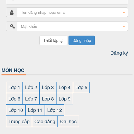
Đăng nhập
Đăng ký
MÔN HỌC
Lớp 1
Lớp 2
Lớp 3
Lớp 4
Lớp 5
Lớp 6
Lớp 7
Lớp 8
Lớp 9
Lớp 10
Lớp 11
Lớp 12
Trung cấp
Cao đẳng
Đại học