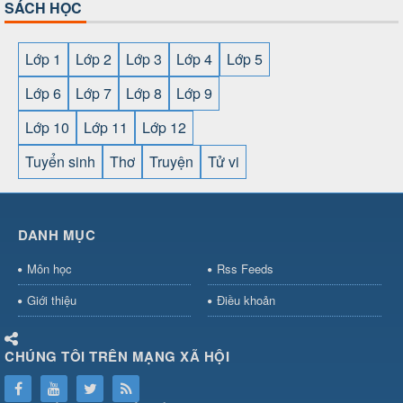
SÁCH HỌC
Lớp 1
Lớp 2
Lớp 3
Lớp 4
Lớp 5
Lớp 6
Lớp 7
Lớp 8
Lớp 9
Lớp 10
Lớp 11
Lớp 12
Tuyển sinh
Thơ
Truyện
Tử vi
SHBET
⇔
78win
⇔
789BET
⇔
https://789betcom0.com/
⇔
https://hi88.baby/
⇔
https://fun88.social/
⇔
DANH MỤC
cái OPEN88
⇔
CM88
⇔
u888
⇔
nổ
hũ
⇔
https://gameb52a.club/
⇔
https://taixiuonl.com/
⇔
https:/
Môn học
Rss Feeds
bài
⇔
bóng đá trực tiếp
⇔
fly88
select
⇔
https://xocdiaonline.ae
⇔
https://cm88.dad/
⇔
789bet
Giới thiệu
Điều khoản
hũ
⇔
F168
⇔
https://f168.tech/
⇔
cm88
⇔
https://hitclub88.stud
bet.com/
⇔
https://shbetz.net/
⇔
789WIN
⇔
BJ88
⇔
12bet
⇔
h
CHÚNG TÔI TRÊN MẠNG XÃ HỘI
nha
cai
⇔
U888
⇔
https://b52club.pizza
⇔
https://frasimondo.com
https://hitclubvn.ch/
⇔
91 club
⇔
55 club
⇔
8xbet
⇔
Tài xỉu