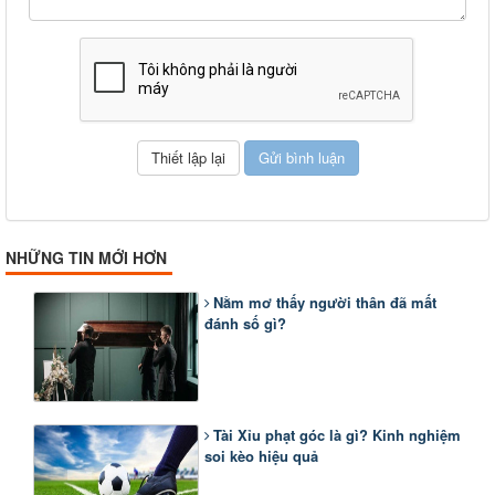
NHỮNG TIN MỚI HƠN
Nằm mơ thấy người thân đã mất
đánh số gì?
Tài Xỉu phạt góc là gì? Kinh nghiệm
soi kèo hiệu quả