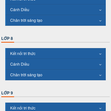
Cánh Diều
Chân trời sáng tạo
LỚP 8
Kết nối tri thức
Cánh Diều
Chân trời sáng tạo
LỚP 9
Kết nối tri thức