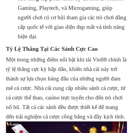
Gaming, Playtech, và Microgaming, giúp
người chơi có cơ hội tham gia các trò chơi đẳng
cấp quốc tế với giao diện đẹp mắt và tính năng
hiện đại.
Tỷ Lệ Thắng Tại Các Sảnh Cực Cao
Một trong những điểm nổi bật khi tải Vin88 chính là
tỷ lệ thắng cực kỳ hấp dẫn, khiến nhà cái này trở
thành sự lựa chọn hàng đầu của những người đam
mê cá cược. Nhà cái cung cấp nhiều sảnh cá cược, từ
cá cược thể thao, casino trực tuyến cho đến trò chơi
nổ hũ. Tất cả các sảnh đều được thiết kế để mang
đến trải nghiệm cá cược công bằng và đầy kịch tính.