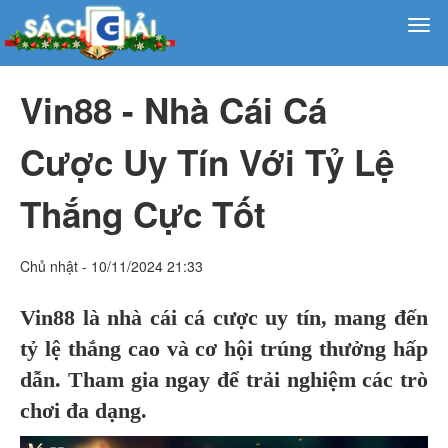
Vin88 - Nhà Cái Cá
Cược Uy Tín Với Tỷ Lệ
Thắng Cực Tốt
Chủ nhật - 10/11/2024 21:33
Vin88 là nhà cái cá cược uy tín, mang đến
tỷ lệ thắng cao và cơ hội trúng thưởng hấp
dẫn. Tham gia ngay để trải nghiệm các trò
chơi đa dạng.