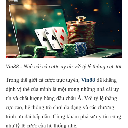
Vin88 - Nhà cái cá cược uy tín với tỷ lệ thắng cực tốt
Trong thế giới cá cược trực tuyến,
Vin88
đã khẳng
định vị thế của mình là một trong những nhà cái uy
tín và chất lượng hàng đầu châu Á. Với tỷ lệ thắng
cực cao, hệ thống trò chơi đa dạng và các chương
trình ưu đãi hấp dẫn. Cùng khám phá sự uy tín cũng
như tỷ lệ cược của hệ thống nhé.