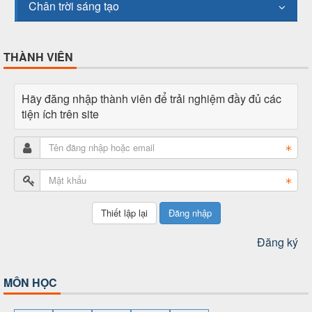
Chân trời sáng tạo
THÀNH VIÊN
Hãy đăng nhập thành viên để trải nghiệm đầy đủ các
tiện ích trên site
Đăng nhập
Đăng ký
MÔN HỌC