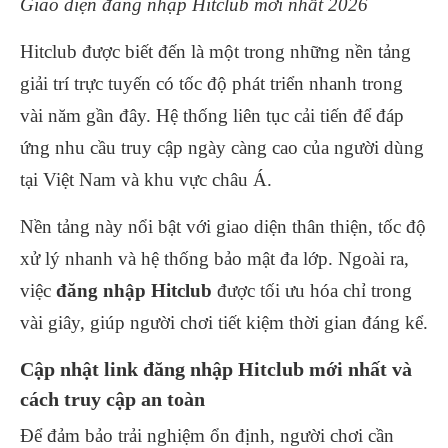
Giao diện đăng nhập Hitclub mới nhất 2026
Hitclub được biết đến là một trong những nền tảng
giải trí trực tuyến có tốc độ phát triển nhanh trong
vài năm gần đây. Hệ thống liên tục cải tiến để đáp
ứng nhu cầu truy cập ngày càng cao của người dùng
tại Việt Nam và khu vực châu Á.
Nền tảng này nổi bật với giao diện thân thiện, tốc độ
xử lý nhanh và hệ thống bảo mật đa lớp. Ngoài ra,
việc
đăng nhập Hitclub
được tối ưu hóa chỉ trong
vài giây, giúp người chơi tiết kiệm thời gian đáng kể.
Cập nhật link đăng nhập Hitclub mới nhất và
cách truy cập an toàn
Để đảm bảo trải nghiệm ổn định, người chơi cần