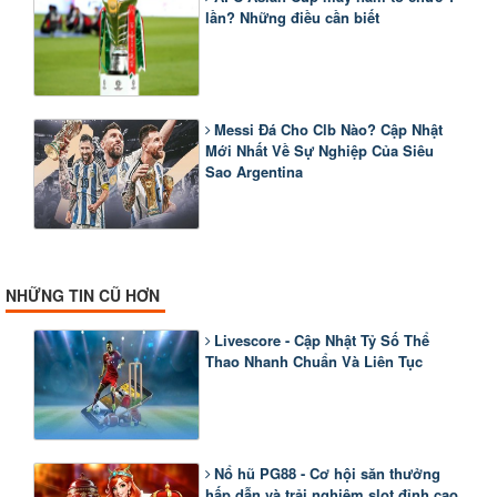
lần? Những điều cần biết
Messi Đá Cho Clb Nào? Cập Nhật
Mới Nhất Về Sự Nghiệp Của Siêu
Sao Argentina
NHỮNG TIN CŨ HƠN
Livescore - Cập Nhật Tỷ Số Thể
Thao Nhanh Chuẩn Và Liên Tục
Nổ hũ PG88 - Cơ hội săn thưởng
hấp dẫn và trải nghiệm slot đỉnh cao