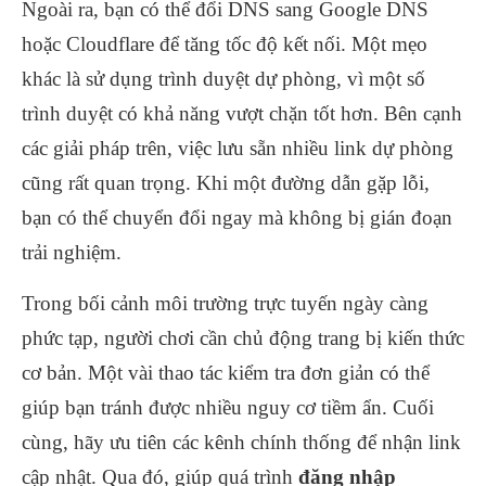
Ngoài ra, bạn có thể đổi DNS sang Google DNS
hoặc Cloudflare để tăng tốc độ kết nối. Một mẹo
khác là sử dụng trình duyệt dự phòng, vì một số
trình duyệt có khả năng vượt chặn tốt hơn. Bên cạnh
các giải pháp trên, việc lưu sẵn nhiều link dự phòng
cũng rất quan trọng. Khi một đường dẫn gặp lỗi,
bạn có thể chuyển đổi ngay mà không bị gián đoạn
trải nghiệm.
Trong bối cảnh môi trường trực tuyến ngày càng
phức tạp, người chơi cần chủ động trang bị kiến thức
cơ bản. Một vài thao tác kiểm tra đơn giản có thể
giúp bạn tránh được nhiều nguy cơ tiềm ẩn. Cuối
cùng, hãy ưu tiên các kênh chính thống để nhận link
cập nhật. Qua đó, giúp quá trình
đăng nhập