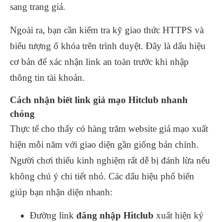
sang trang giả.
Ngoài ra, bạn cần kiểm tra kỹ giao thức HTTPS và
biểu tượng ổ khóa trên trình duyệt. Đây là dấu hiệu
cơ bản để xác nhận link an toàn trước khi nhập
thông tin tài khoản.
Cách nhận biết link giả mạo Hitclub nhanh
chóng
Thực tế cho thấy có hàng trăm website giả mạo xuất
hiện mỗi năm với giao diện gần giống bản chính.
Người chơi thiếu kinh nghiệm rất dễ bị đánh lừa nếu
không chú ý chi tiết nhỏ. Các dấu hiệu phổ biến
giúp bạn nhận diện nhanh:
Đường link
đăng nhập Hitclub
xuất hiện ký