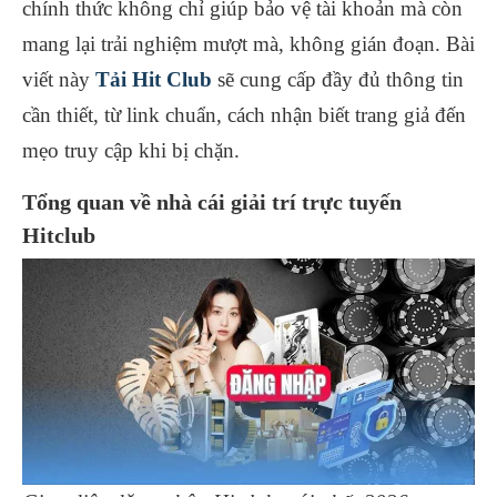
chính thức không chỉ giúp bảo vệ tài khoản mà còn
mang lại trải nghiệm mượt mà, không gián đoạn. Bài
viết này
Tải Hit Club
sẽ cung cấp đầy đủ thông tin
cần thiết, từ link chuẩn, cách nhận biết trang giả đến
mẹo truy cập khi bị chặn.
Tổng quan về nhà cái giải trí trực tuyến
Hitclub