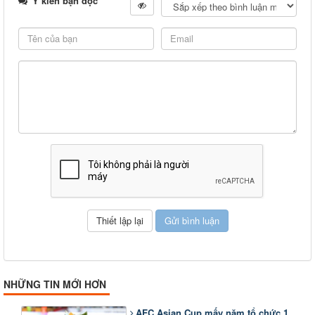
Ý kiến bạn đọc
NHỮNG TIN MỚI HƠN
AFC Asian Cup mấy năm tổ chức 1