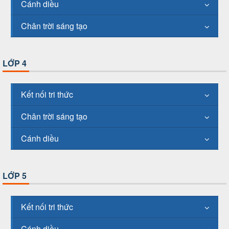
Cánh diều
Chân trời sáng tạo
LỚP 4
Kết nối tri thức
Chân trời sáng tạo
Cánh diều
LỚP 5
Kết nối tri thức
Cánh diều