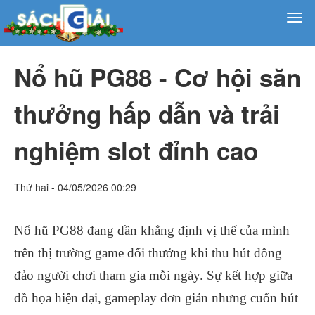
Nổ hũ PG88 - Cơ hội săn
thưởng hấp dẫn và trải
nghiệm slot đỉnh cao
Thứ hai - 04/05/2026 00:29
Nổ hũ PG88 đang dần khẳng định vị thế của mình
trên thị trường game đổi thưởng khi thu hút đông
đảo người chơi tham gia mỗi ngày. Sự kết hợp giữa
đồ họa hiện đại, gameplay đơn giản nhưng cuốn hút