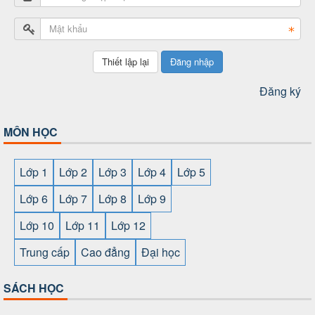
Đăng nhập
Đăng ký
MÔN HỌC
Lớp 1
Lớp 2
Lớp 3
Lớp 4
Lớp 5
Lớp 6
Lớp 7
Lớp 8
Lớp 9
Lớp 10
Lớp 11
Lớp 12
Trung cấp
Cao đẳng
Đại học
SÁCH HỌC