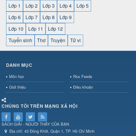
Lớp 1
Lớp 2
Lớp 3
Lớp 4
Lớp 5
Lớp 6
Lớp 7
Lớp 8
Lớp 9
Lớp 10
Lớp 11
Lớp 12
Tuyển sinh
Thơ
Truyện
Tử vi
SHBET
⇔
78win
⇔
789BET
⇔
https://789betcom0.com/
⇔
https://hi88.baby/
⇔
https://fun88.social/
⇔
DANH MỤC
cái OPEN88
⇔
CM88
⇔
u888
⇔
nổ
hũ
⇔
https://gameb52a.club/
⇔
https://taixiuonl.com/
⇔
https:/
Môn học
Rss Feeds
bài
⇔
bóng đá trực tiếp
⇔
fly88
select
⇔
https://xocdiaonline.ae
⇔
https://cm88.dad/
⇔
789bet
Giới thiệu
Điều khoản
hũ
⇔
F168
⇔
https://f168.tech/
⇔
cm88
⇔
https://hitclub88.stud
bet.com/
⇔
https://shbetz.net/
⇔
789WIN
⇔
BJ88
⇔
12bet
⇔
h
CHÚNG TÔI TRÊN MẠNG XÃ HỘI
nha
cai
⇔
U888
⇔
https://b52club.pizza
⇔
https://frasimondo.com
https://hitclubvn.ch/
⇔
91 club
⇔
55 club
⇔
8xbet
⇔
Tài xỉu
SÁCH GIẢI - NGƯỜI THẦY CỦA BẠN
online
⇔
98win
⇔
https://hitclub.horse/
⇔
https://b52.clothing/
Địa chỉ:
43 Đồng Khởi, Quận 1, TP. Hồ Chí Minh
nhà cái
⇔
hitclub
⇔
tài xỉu
⇔
iWin
⇔
Trang cá độ bóng