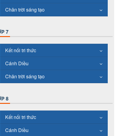
Chân trời sáng tạo
P 7
Kết nối tri thức
Cánh Diều
Chân trời sáng tạo
P 8
Kết nối tri thức
Cánh Diều