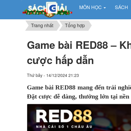
MÔN HỌC
SÁCH
Trang nhất
Tổng hợp
Game bài RED88 – Kh
cược hấp dẫn
Thứ bảy - 14/12/2024 21:23
Game bài RED88 mang đến trải nghiệm
Đặt cược dễ dàng, thưởng lớn tại nền