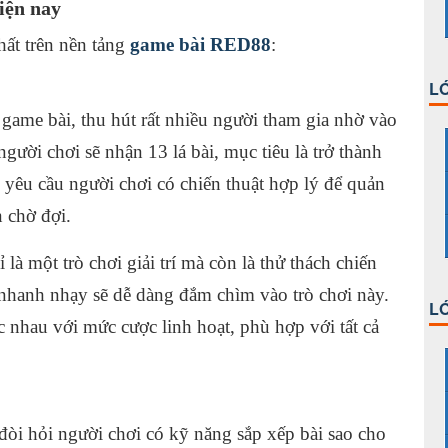
iện nay
hất trên nền tảng
game bài RED88
:
LỚ
i game bài, thu hút rất nhiều người tham gia nhờ vào
gười chơi sẽ nhận 13 lá bài, mục tiêu là trở thành
y yêu cầu người chơi có chiến thuật hợp lý để quản
n chờ đợi.
à một trò chơi giải trí mà còn là thử thách chiến
uy nhanh nhạy sẽ dễ dàng đắm chìm vào trò chơi này.
LỚ
 nhau với mức cược linh hoạt, phù hợp với tất cả
đòi hỏi người chơi có kỹ năng sắp xếp bài sao cho