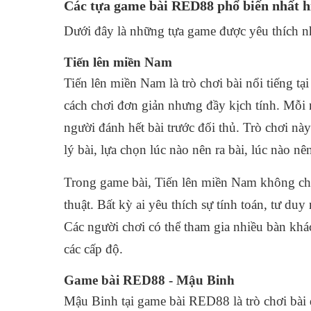
Các tựa game bài RED88 phổ biến nhất h
Dưới đây là những tựa game được yêu thích n
Tiến lên miền Nam
Tiến lên miền Nam là trò chơi bài nổi tiếng tạ
cách chơi đơn giản nhưng đầy kịch tính. Mỗi n
người đánh hết bài trước đối thủ. Trò chơi nà
lý bài, lựa chọn lúc nào nên ra bài, lúc nào nê
Trong game bài, Tiến lên miền Nam không chỉ l
thuật. Bất kỳ ai yêu thích sự tính toán, tư d
Các người chơi có thể tham gia nhiều bàn khác
các cấp độ.
Game bài RED88 - Mậu Binh
Mậu Binh tại game bài RED88 là trò chơi bài 