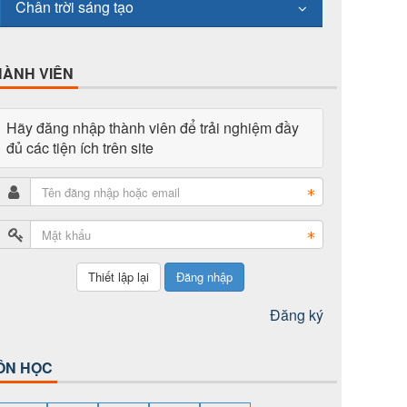
Chân trời sáng tạo
HÀNH VIÊN
Hãy đăng nhập thành viên để trải nghiệm đầy
đủ các tiện ích trên site
Đăng nhập
Đăng ký
ÔN HỌC