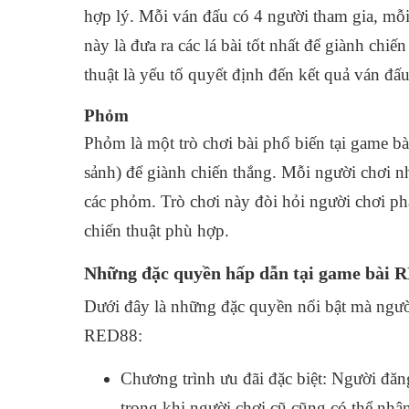
hợp lý. Mỗi ván đấu có 4 người tham gia, mỗi
này là đưa ra các lá bài tốt nhất để giành chi
thuật là yếu tố quyết định đến kết quả ván đấu
Phỏm
Phỏm là một trò chơi bài phổ biến tại game bà
sảnh) để giành chiến thắng. Mỗi người chơi nhậ
các phỏm. Trò chơi này đòi hỏi người chơi phả
chiến thuật phù hợp.
Những đặc quyền hấp dẫn tại game bài 
Dưới đây là những đặc quyền nổi bật mà ngườ
RED88:
Chương trình ưu đãi đặc biệt: Người đă
trong khi người chơi cũ cũng có thể nhận