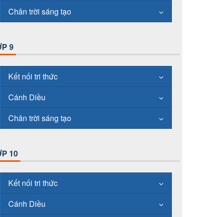
Chân trời sáng tạo
P 9
Kết nối tri thức
Cánh Diều
Chân trời sáng tạo
P 10
Kết nối tri thức
Cánh Diều