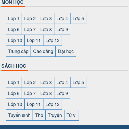
MÔN HỌC
Lớp 1
Lớp 2
Lớp 3
Lớp 4
Lớp 5
Lớp 6
Lớp 7
Lớp 8
Lớp 9
Lớp 10
Lớp 11
Lớp 12
Trung cấp
Cao đẳng
Đại học
SÁCH HỌC
Lớp 1
Lớp 2
Lớp 3
Lớp 4
Lớp 5
Lớp 6
Lớp 7
Lớp 8
Lớp 9
Lớp 10
Lớp 11
Lớp 12
Tuyển sinh
Thơ
Truyện
Tử vi
SHBET
⇔
78win
⇔
789BET
⇔