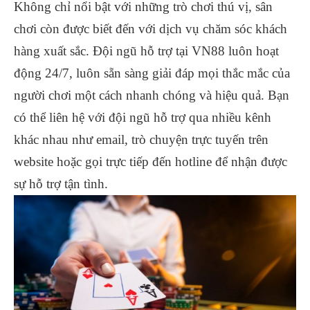
Không chỉ nổi bật với những trò chơi thú vị, sân
chơi còn được biết đến với dịch vụ chăm sóc khách
hàng xuất sắc. Đội ngũ hỗ trợ tại VN88 luôn hoạt
động 24/7, luôn sẵn sàng giải đáp mọi thắc mắc của
người chơi một cách nhanh chóng và hiệu quả. Bạn
có thể liên hệ với đội ngũ hỗ trợ qua nhiều kênh
khác nhau như email, trò chuyện trực tuyến trên
website hoặc gọi trực tiếp đến hotline để nhận được
sự hỗ trợ tận tình.