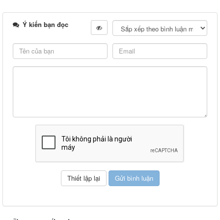
Ý kiến bạn đọc