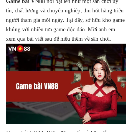
Game bài VN88
nổi bật lên như một sân chơi uy
tín, chất lượng và chuyên nghiệp, thu hút hàng triệu
người tham gia mỗi ngày. Tại đây, sở hữu kho game
khủng với nhiều tựa game độc đáo. Mời anh em
xem qua bài viết sau để hiểu thêm về sân chơi.