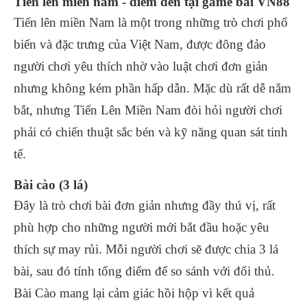
Tiến lên miền nam - điểm đến tại game bài VN88
Tiến lên miền Nam là một trong những trò chơi phổ
biến và đặc trưng của Việt Nam, được đông đảo
người chơi yêu thích nhờ vào luật chơi đơn giản
nhưng không kém phần hấp dẫn. Mặc dù rất dễ nắm
bắt, nhưng Tiến Lên Miền Nam đòi hỏi người chơi
phải có chiến thuật sắc bén và kỹ năng quan sát tinh
tế.
Bài cào (3 lá)
Đây là trò chơi bài đơn giản nhưng đầy thú vị, rất
phù hợp cho những người mới bắt đầu hoặc yêu
thích sự may rủi. Mỗi người chơi sẽ được chia 3 lá
bài, sau đó tính tổng điểm để so sánh với đối thủ.
Bài Cào mang lại cảm giác hồi hộp vì kết quả