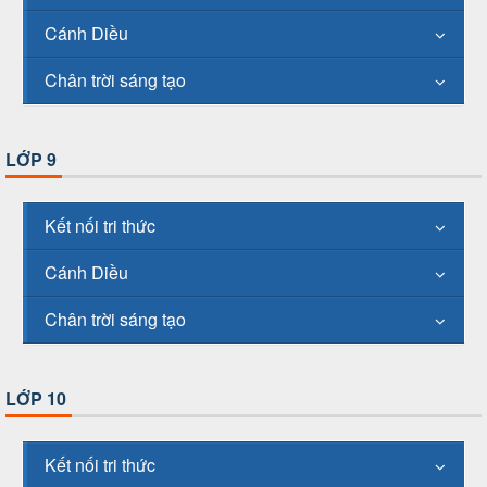
Cánh Diều
Chân trời sáng tạo
LỚP 9
Kết nối tri thức
Cánh Diều
Chân trời sáng tạo
LỚP 10
Kết nối tri thức