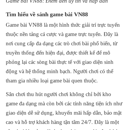
Game bài VN88: Điểm đến uy tín và hấp dẫn
Tìm hiểu về sảnh game bài VN88
Game bài VN88 là một hình thức giải trí trực tuyến
thuộc nền tảng cá cược và game trực tuyến. Đây là
nơi cung cấp đa dạng các trò chơi bài phổ biến, từ
truyền thống đến hiện đại, được thiết kế để mô
phỏng lại các sòng bài thực tế với giao diện sinh
động và hệ thống minh bạch. Người chơi có thể
tham gia nhiều loại game bài quen thuộc.
Sân chơi thu hút người chơi không chỉ bởi kho
game đa dạng mà còn bởi các tính năng tiện ích như
giao diện dễ sử dụng, khuyến mãi hấp dẫn, bảo mật
cao và hỗ trợ khách hàng tận tâm 24/7. Đây là một