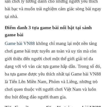
sân chơi lý tưởng dành cho những người yêu thích
bài bạc và muốn trải nghiệm cảm giác sòng bài ngay
tại nhà.
Điểm danh 3 tựa game bài nổi bật tại sảnh
game bài
Game bài VN88
không chỉ mang lại một nền tảng
chơi game bài trực tuyến an toàn và uy tín mà còn
giới thiệu đến người chơi một thế giới giải trí đa
dạng với vô vàn các tựa game hấp dẫn. Trong số đó,
ba tựa game được yêu thích nhất tại Game bài VN88
là Tiến Lên Miền Nam, Phỏm và Liêng, những trò
chơi quen thuộc với người chơi Việt Nam và luôn
thu hút đông đảo người tham gia.