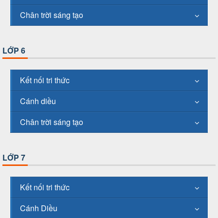
Chân trời sáng tạo
LỚP 6
Kết nối tri thức
Cánh diều
Chân trời sáng tạo
LỚP 7
Kết nối tri thức
Cánh Diều