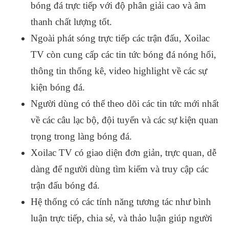
bóng đá trực tiếp với độ phân giải cao và âm
thanh chất lượng tốt.
Ngoài phát sóng trực tiếp các trận đấu, Xoilac
TV còn cung cấp các tin tức bóng đá nóng hổi,
thông tin thống kê, video highlight về các sự
kiện bóng đá.
Người dùng có thể theo dõi các tin tức mới nhất
về các câu lạc bộ, đội tuyển và các sự kiện quan
trọng trong làng bóng đá.
Xoilac TV có giao diện đơn giản, trực quan, dễ
dàng để người dùng tìm kiếm và truy cập các
trận đấu bóng đá.
Hệ thống có các tính năng tương tác như bình
luận trực tiếp, chia sẻ, và thảo luận giúp người