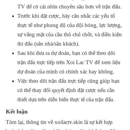
TV để có cái nhìn chuyên sâu hơn về trận đấu.
Trước khi đặt cược, hãy cân nhắc các yếu tố
thực tế như phong độ của đội bóng, lực lượng,
sự vắng mặt của cầu thủ chủ chốt, và điều kiện
thi đấu (sân nhà/sân khách).
Sau khi đưa ra dự đoán, bạn có thể theo dõi
trận đấu trực tiếp trên Xoi Lac TV để xem liệu
dự đoán của mình có chính xác hay không.
Việc theo dõi trận đấu trực tiếp cũng giúp bạn
có thể thay đổi quyết định đặt cược nếu cần
thiết dựa trên diễn biến thực tế của trận đấu.
Kết luận
Tóm lại, thông tin về xoilactv.skin là sự kết hợp