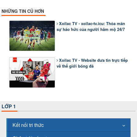
NHỮNG TIN CŨ HƠN
Xoilac TV - xoilac-tv.icu: Thỏa mãn
sự háo hức của người hâm mộ 24/7
Xoilac TV - Website đưa tin trực tiếp
về thế giới bóng đá
LỚP 1
Kết nối tri thức