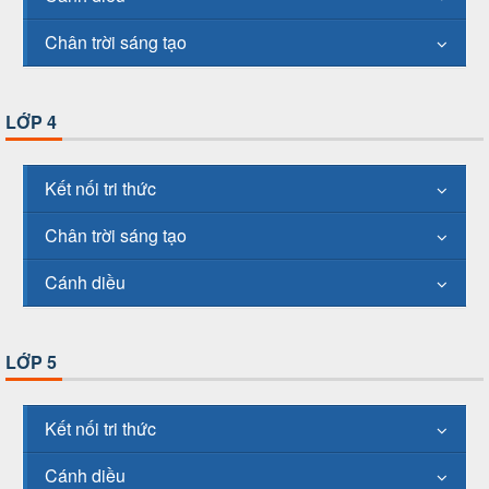
Chân trời sáng tạo
LỚP 4
Kết nối tri thức
Chân trời sáng tạo
Cánh diều
LỚP 5
Kết nối tri thức
Cánh diều