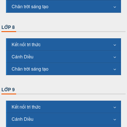
Chân trời sáng tạo
LỚP 8
Kết nối tri thức
Cánh Diều
Chân trời sáng tạo
LỚP 9
Kết nối tri thức
Cánh Diều