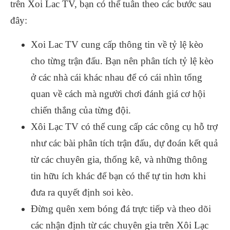
trên Xoi Lac TV, bạn có thể tuân theo các bước sau
đây:
Xoi Lac TV cung cấp thông tin về tỷ lệ kèo
cho từng trận đấu. Bạn nên phân tích tỷ lệ kèo
ở các nhà cái khác nhau để có cái nhìn tổng
quan về cách mà người chơi đánh giá cơ hội
chiến thắng của từng đội.
Xôi Lạc TV có thể cung cấp các công cụ hỗ trợ
như các bài phân tích trận đấu, dự đoán kết quả
từ các chuyên gia, thống kê, và những thông
tin hữu ích khác để bạn có thể tự tin hơn khi
đưa ra quyết định soi kèo.
Đừng quên xem bóng đá trực tiếp và theo dõi
các nhận định từ các chuyên gia trên Xôi Lạc