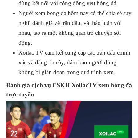
dùng kết nối với cộng đồng yêu bóng đá.
Người xem bong da hôm nay có thể chia sẻ suy
nghĩ, đánh giá về trận đấu, và thảo luận với
nhau, tạo ra một không gian trò chuyện sôi
động.
Xoilac TV cam kết cung cấp các trận đấu chính
xác và đáng tin cậy, đảm bảo người dùng
không bị gián đoạn trong quá trình xem.
Đánh giá dịch vụ CSKH XoilacTV xem bóng đá
trực tuyến