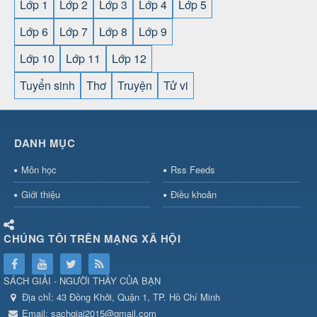
Lớp 1
Lớp 2
Lớp 3
Lớp 4
Lớp 5
Lớp 6
Lớp 7
Lớp 8
Lớp 9
Lớp 10
Lớp 11
Lớp 12
Tuyển sinh
Thơ
Truyện
Tử vi
SHBET
⇔
789BET
⇔
https://789betcom0.com/
⇔
https://hi88.baby/
⇔
https://fun88.social/
⇔
DANH MỤC
cái OPEN88
⇔
CM88
⇔
u888
⇔
nổ
hũ
⇔
https://gameb52a.club/
⇔
https://new88.biz/
⇔
https://ne
Môn học
Rss Feeds
bài
⇔
bóng đá trực tiếp
⇔
fly88
select
⇔
https://xocdiaonline.ae
⇔
https://cm88.dad/
⇔
789bet
Giới thiệu
Điều khoản
hũ
⇔
F168
⇔
https://f168.tech/
⇔
cm88
⇔
https://hitclub88.stud
bet.com/
⇔
https://shbetz.net/
⇔
789WIN
⇔
BJ88
⇔
12bet
⇔
h
CHÚNG TÔI TRÊN MẠNG XÃ HỘI
nha
cai
⇔
U888
⇔
https://b52club.pizza
⇔
https://frasimondo.com
https://hitclubvn.ch/
⇔
91 club
⇔
55 club
⇔
8xbet
⇔
Tài xỉu
SÁCH GIẢI - NGƯỜI THẦY CỦA BẠN
online
⇔
98win
⇔
https://hitclub.horse/
⇔
https://b52.clothing/
Địa chỉ:
43 Đồng Khởi, Quận 1, TP. Hồ Chí Minh
nhà cái
⇔
hitclub
⇔
tài xỉu
⇔
iWin
⇔
Trang cá độ bóng
Email:
sachgiai2015@gmail.com