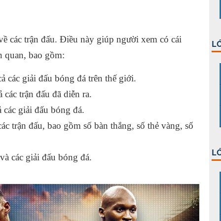
t về các trận đấu. Điều này giúp người xem có cái
LỚ
ên quan, bao gồm:
 cả các giải đấu bóng đá trên thế giới.
ả các trận đấu đã diễn ra.
 các giải đấu bóng đá.
các trận đấu, bao gồm số bàn thắng, số thẻ vàng, số
LỚ
 và các giải đấu bóng đá.