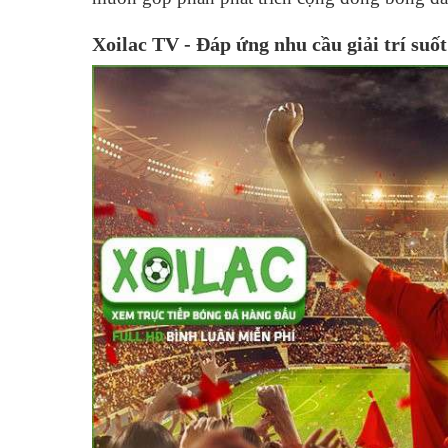
Xoilac TV - Đáp ứng nhu cầu giải trí suốt