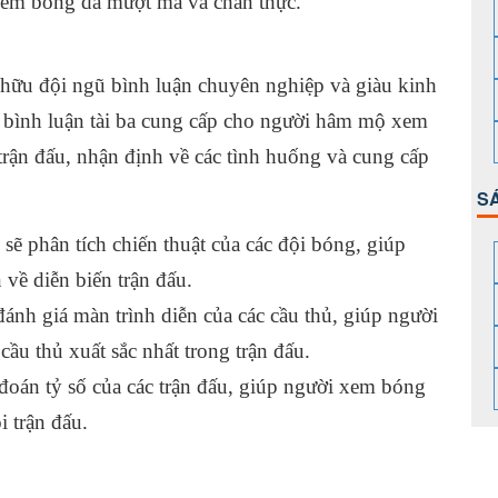
xem bong da mượt mà và chân thực.
 hữu đội ngũ bình luận chuyên nghiệp và giàu kinh
 bình luận tài ba cung cấp cho người hâm mộ xem
rận đấu, nhận định về các tình huống và cung cấp
S
 sẽ phân tích chiến thuật của các đội bóng, giúp
về diễn biến trận đấu.
đánh giá màn trình diễn của các cầu thủ, giúp người
ầu thủ xuất sắc nhất trong trận đấu.
 đoán tỷ số của các trận đấu, giúp người xem bóng
 trận đấu.