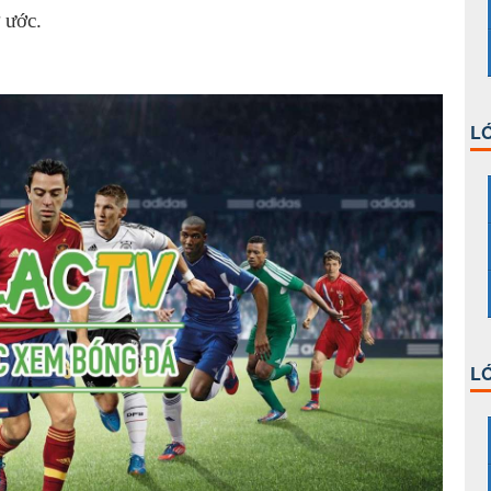
 ước.
LỚ
LỚ