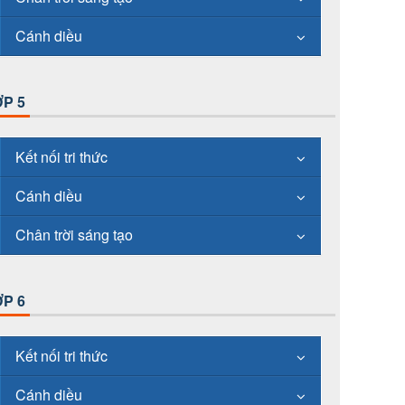
Cánh diều
P 5
Kết nối tri thức
Cánh diều
Chân trời sáng tạo
P 6
Kết nối tri thức
Cánh diều