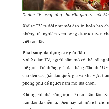
Xoilac TV - Đáp ứng nhu cầu giải trí suốt 24
Xoilac TV ra đời như một đáp án hoàn hảo 
những trải nghiệm xem bong da truc tuyen ch
việt sau đây.
Phát sóng đa dạng các giải đấu
Với Xoilac TV, người hâm mộ có thể trải nghiệ
thế giới. Từ những giải đấu hàng đầu như U
cho đến các giải đấu quốc gia và khu vực, tra
phong phú để người hâm mộ lựa chọn.
Không chỉ phát sóng trực tiếp các trận đấu, 
trận đấu đã diễn ra. Điều này rất hữu ích ch