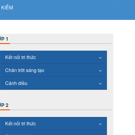
 KIẾM
P 1
Kết nối tri thức
Chân trời sáng tạo
Cánh diều
P 2
Kết nối tri thức