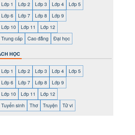
Lớp 1
Lớp 2
Lớp 3
Lớp 4
Lớp 5
Lớp 6
Lớp 7
Lớp 8
Lớp 9
Lớp 10
Lớp 11
Lớp 12
Trung cấp
Cao đẳng
Đại học
ÁCH HỌC
Lớp 1
Lớp 2
Lớp 3
Lớp 4
Lớp 5
Lớp 6
Lớp 7
Lớp 8
Lớp 9
Lớp 10
Lớp 11
Lớp 12
Tuyển sinh
Thơ
Truyện
Tử vi