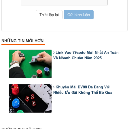
NHỮNG TIN MỚI HƠN
Link Vào 79sodo Mới Nhất An Toàn
Và Nhanh Chuẩn Năm 2025
Khuyến Mãi DV88 Đa Dạng Với
Nhiều Ưu Đãi Không Thể Bỏ Qua