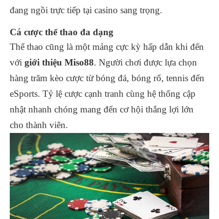
đang ngồi trực tiếp tại casino sang trọng.
Cá cược thể thao đa dạng
Thể thao cũng là một mảng cực kỳ hấp dẫn khi đến
với
giới thiệu Miso88
. Người chơi được lựa chọn
hàng trăm kèo cược từ bóng đá, bóng rổ, tennis đến
eSports. Tỷ lệ cược cạnh tranh cùng hệ thống cập
nhật nhanh chóng mang đến cơ hội thắng lợi lớn
cho thành viên.