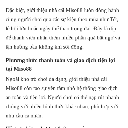
Đặc biệt, giới thiệu nhà cái Miso88 luôn đồng hành
cùng người chơi qua các sự kiện theo mùa như Tết,
lễ hội lớn hoặc ngày thể thao trọng đại. Đây là dịp
để thành viên nhận thêm nhiều phần quà bất ngờ và
tận hưởng bầu không khí sôi động.
Phương thức thanh toán và giao dịch tiện lợi
tại Miso88
Ngoài kho trò chơi đa dạng, giới thiệu nhà cái
Miso88 còn tạo sự yên tâm nhờ hệ thống giao dịch
an toàn và tiện lợi. Người chơi có thể nạp rút nhanh
chóng với nhiều hình thức khác nhau, phù hợp với
nhu cầu cá nhân.