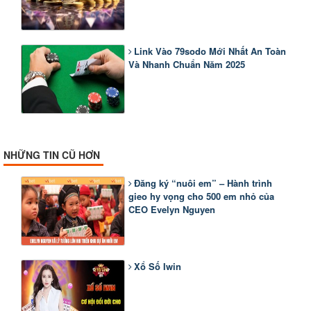
Link Vào 79sodo Mới Nhất An Toàn
Và Nhanh Chuẩn Năm 2025
NHỮNG TIN CŨ HƠN
Đăng ký “nuôi em” – Hành trình
gieo hy vọng cho 500 em nhỏ của
CEO Evelyn Nguyen
Xổ Số Iwin