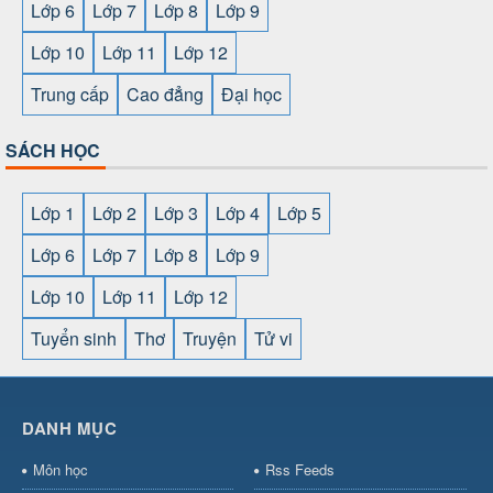
Lớp 6
Lớp 7
Lớp 8
Lớp 9
Lớp 10
Lớp 11
Lớp 12
Trung cấp
Cao đẳng
Đại học
SÁCH HỌC
Lớp 1
Lớp 2
Lớp 3
Lớp 4
Lớp 5
Lớp 6
Lớp 7
Lớp 8
Lớp 9
Lớp 10
Lớp 11
Lớp 12
Tuyển sinh
Thơ
Truyện
Tử vi
SHBET
⇔
78win
⇔
789BET
⇔
https://789betcom0.com/
⇔
https://hi88.baby/
⇔
https://fun88.social/
⇔
DANH MỤC
cái OPEN88
⇔
CM88
⇔
u888
⇔
nổ
hũ
⇔
https://gameb52a.club/
⇔
https://taixiuonl.com/
⇔
https:/
Môn học
Rss Feeds
bài
⇔
bóng đá trực tiếp
⇔
fly88