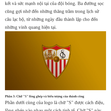
kết và sức mạnh nội tại của đội bóng. Ba đường sọc
cũng gợi nhớ đến những thăng trầm trong lịch sử
câu lạc bộ, từ những ngày đầu thành lập cho đến
những vinh quang hiện tại.
Phần 3: Chữ "S" lồng ghép và biểu tượng của thành công
Phần dưới cùng của logo là chữ "S" được cách điệu,
lồng ghép vào nhau một cách tinh tế. Chữ "S" này