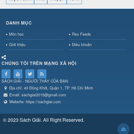
SHBET
⇔
789BET
⇔
https://789betcom0.com/
⇔
https://hi88.baby/
⇔
https://fun88.social/
⇔
DANH MỤC
cái OPEN88
⇔
CM88
⇔
u888
⇔
nổ
hũ
⇔
https://gameb52a.club/
⇔
https://new88.biz/
⇔
https://ne
Môn học
Rss Feeds
bài
⇔
bóng đá trực tiếp
⇔
fly88
select
⇔
https://xocdiaonline.ae
⇔
https://cm88.dad/
⇔
789bet
Giới thiệu
Điều khoản
hũ
⇔
F168
⇔
https://f168.tech/
⇔
cm88
⇔
https://hitclub88.stud
bet.com/
⇔
https://shbetz.net/
⇔
789WIN
⇔
BJ88
⇔
12bet
⇔
h
CHÚNG TÔI TRÊN MẠNG XÃ HỘI
nha
cai
⇔
U888
⇔
https://b52club.pizza
⇔
https://frasimondo.com
https://hitclubvn.ch/
⇔
91 club
⇔
55 club
⇔
8xbet
⇔
Tài xỉu
SÁCH GIẢI - NGƯỜI THẦY CỦA BẠN
online
⇔
98win
⇔
https://hitclub.horse/
⇔
https://b52.clothing/
Địa chỉ:
43 Đồng Khởi, Quận 1, TP. Hồ Chí Minh
nhà cái
⇔
hitclub
⇔
tài xỉu
⇔
iWin
⇔
Trang cá độ bóng
Email:
sachgiai2015@gmail.com
đá
⇔
Kèo nhà
Website:
https://sachgiai.com
cái
⇔
https://xx88.vin/
⇔
bong88
⇔
nohu90
⇔
MM88
⇔
https:/
hũ
⇔
https://fly88.deal/
⇔
https://sc88.locker/
⇔
https://keonhac
⇔
BL555
⇔
KK55
⇔
BL555
⇔
sunwin đổi thưởng
© 2023 Sách Giải. All Right Reserved.
⇔
https://qs88.ninja/
⇔
https://qs88.world/
⇔
https://rr88it.com/
⇔
okfun
⇔
https://789bet.run/
⇔
S8
⇔
bắn cá đổi