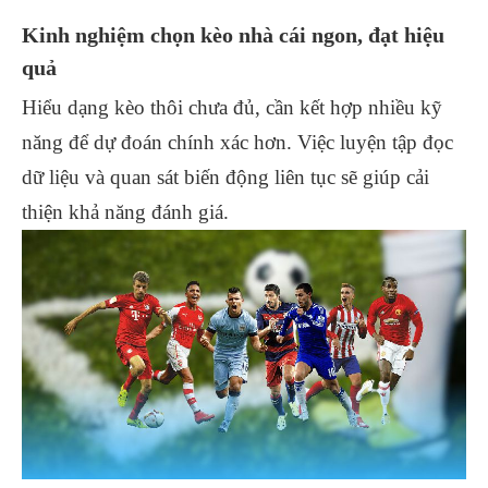
Kinh nghiệm chọn kèo nhà cái ngon, đạt hiệu
quả
Hiểu dạng kèo thôi chưa đủ, cần kết hợp nhiều kỹ
năng để dự đoán chính xác hơn. Việc luyện tập đọc
dữ liệu và quan sát biến động liên tục sẽ giúp cải
thiện khả năng đánh giá.