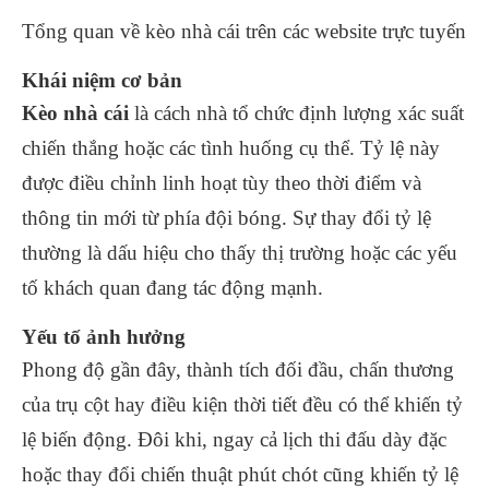
Tổng quan về kèo nhà cái trên các website trực tuyến
Khái niệm cơ bản
Kèo nhà cái
là cách nhà tổ chức định lượng xác suất
chiến thắng hoặc các tình huống cụ thể. Tỷ lệ này
được điều chỉnh linh hoạt tùy theo thời điểm và
thông tin mới từ phía đội bóng. Sự thay đổi tỷ lệ
thường là dấu hiệu cho thấy thị trường hoặc các yếu
tố khách quan đang tác động mạnh.
Yếu tố ảnh hưởng
Phong độ gần đây, thành tích đối đầu, chấn thương
của trụ cột hay điều kiện thời tiết đều có thể khiến tỷ
lệ biến động. Đôi khi, ngay cả lịch thi đấu dày đặc
hoặc thay đổi chiến thuật phút chót cũng khiến tỷ lệ