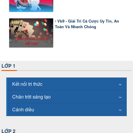
Vb9 - Giải Trí Cá Cược Uy Tín, An
Toàn Và Nhanh Chóng
LỚP 1
Kết nối tri thức
Chân trời sáng tạo
Cánh diều
LỚP 2