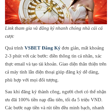
Link tham gia và đăng ký nhanh chóng nhà cái cá
cược
Quá trình
VSBET Đăng Ký
đơn giản, mất khoảng
2-3 phút với các bước: điền thông tin cá nhân, xác
thực email và tạo tài khoản. Giao diện thân thiện trên
cả máy tính lẫn điện thoại giúp đăng ký dễ dàng,
phù hợp với mọi đối tượng.
Sau khi đăng ký thành công, người chơi có thể nhận
ưu đãi 100% tiền nạp đầu tiên, tối đa 5 triệu VND.
Các bước nạp tiền và rút tiền đều minh bạch, nhanh