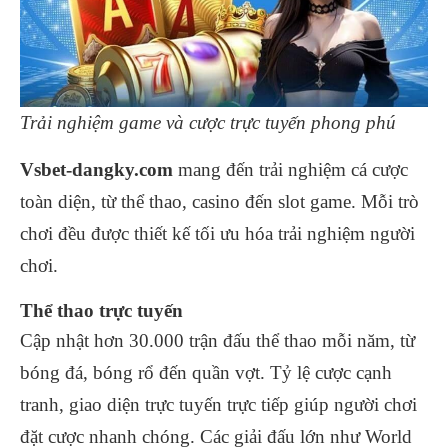
Trải nghiệm game và cược trực tuyến phong phú
Vsbet-dangky.com
mang đến trải nghiệm cá cược
toàn diện, từ thể thao, casino đến slot game. Mỗi trò
chơi đều được thiết kế tối ưu hóa trải nghiệm người
chơi.
Thể thao trực tuyến
Cập nhật hơn 30.000 trận đấu thể thao mỗi năm, từ
bóng đá, bóng rổ đến quần vợt. Tỷ lệ cược cạnh
tranh, giao diện trực tuyến trực tiếp giúp người chơi
đặt cược nhanh chóng. Các giải đấu lớn như World