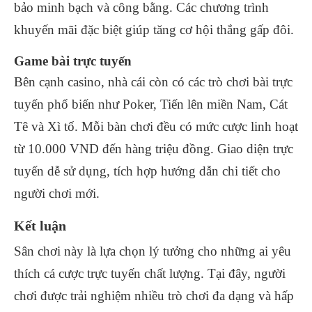
bảo minh bạch và công bằng. Các chương trình
khuyến mãi đặc biệt giúp tăng cơ hội thắng gấp đôi.
Game bài trực tuyến
Bên cạnh casino, nhà cái còn có các trò chơi bài trực
tuyến phổ biến như Poker, Tiến lên miền Nam, Cát
Tê và Xì tố. Mỗi bàn chơi đều có mức cược linh hoạt
từ 10.000 VND đến hàng triệu đồng. Giao diện trực
tuyến dễ sử dụng, tích hợp hướng dẫn chi tiết cho
người chơi mới.
Kết luận
Sân chơi này là lựa chọn lý tưởng cho những ai yêu
thích cá cược trực tuyến chất lượng. Tại đây, người
chơi được trải nghiệm nhiều trò chơi đa dạng và hấp