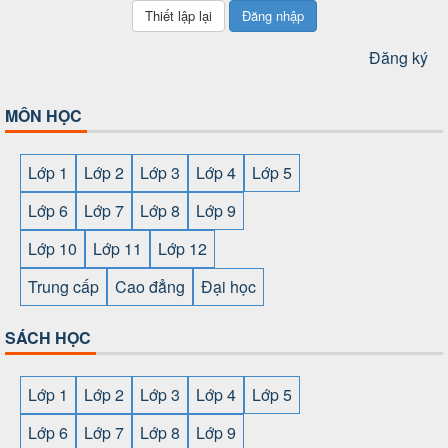
Đăng nhập
Đăng ký
MÔN HỌC
Lớp 1
Lớp 2
Lớp 3
Lớp 4
Lớp 5
Lớp 6
Lớp 7
Lớp 8
Lớp 9
Lớp 10
Lớp 11
Lớp 12
Trung cấp
Cao đẳng
Đại học
SÁCH HỌC
Lớp 1
Lớp 2
Lớp 3
Lớp 4
Lớp 5
Lớp 6
Lớp 7
Lớp 8
Lớp 9