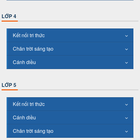
LỚP 4
Kết nối tri thức
Chân trời sáng tạo
Cánh diều
LỚP 5
Kết nối tri thức
Cánh diều
Chân trời sáng tạo