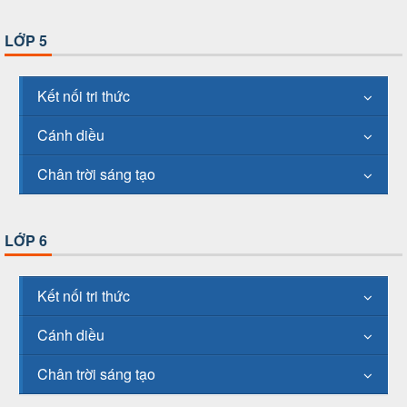
LỚP 5
Kết nối tri thức
Cánh diều
Chân trời sáng tạo
LỚP 6
Kết nối tri thức
Cánh diều
Chân trời sáng tạo