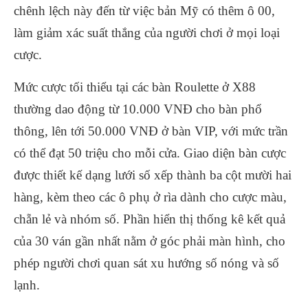
chênh lệch này đến từ việc bản Mỹ có thêm ô 00,
làm giảm xác suất thắng của người chơi ở mọi loại
cược.
Mức cược tối thiểu tại các bàn Roulette ở X88
thường dao động từ 10.000 VNĐ cho bàn phổ
thông, lên tới 50.000 VNĐ ở bàn VIP, với mức trần
có thể đạt 50 triệu cho mỗi cửa. Giao diện bàn cược
được thiết kế dạng lưới số xếp thành ba cột mười hai
hàng, kèm theo các ô phụ ở rìa dành cho cược màu,
chẵn lẻ và nhóm số. Phần hiển thị thống kê kết quả
của 30 ván gần nhất nằm ở góc phải màn hình, cho
phép người chơi quan sát xu hướng số nóng và số
lạnh.