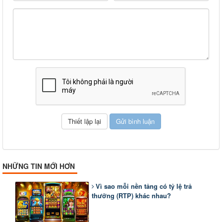
NHỮNG TIN MỚI HƠN
Vì sao mỗi nền tảng có tỷ lệ trả
thưởng (RTP) khác nhau?