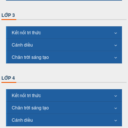
LỚP 3
Kết nối tri thức
Cánh diều
Chân trời sáng tạo
LỚP 4
Kết nối tri thức
Chân trời sáng tạo
Cánh diều