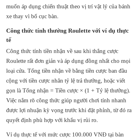
muốn áp dụng chiến thuật theo vị trí vật lý của bánh
xe thay vì bố cục bàn.
Công thức tính thưởng Roulette với ví dụ thực
tế
Công thức tính tiền nhận về sau khi thắng cược
Roulette rất đơn giản và áp dụng đồng nhất cho mọi
loại cửa. Tổng tiền nhận về bằng tiền cược ban đầu
cộng với tiền cược nhân tỷ lệ trả thưởng, hoặc viết
gọn là Tổng nhận = Tiền cược × (1 + Tỷ lệ thưởng).
Việc nắm rõ công thức giúp người chơi tính nhanh
được lợi nhuận kỳ vọng trước khi đặt phỉnh, từ đó ra
quyết định phù hợp với khẩu vị rủi ro.
Ví dụ thực tế với mức cược 100.000 VNĐ tại bàn