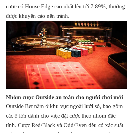
cược có House Edge cao nhất lên tới 7.89%, thường
được khuyến cáo nên tránh.
Nhóm cược Outside an toàn cho người chơi mới
Outside Bet nằm ở khu vực ngoài lưới số, bao gồm
các ô lớn dành cho việc đặt cược theo nhóm đặc
tính. Cược Red/Black và Odd/Even đều có xác suất