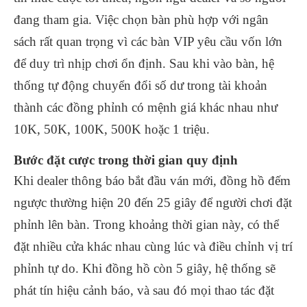
đang tham gia. Việc chọn bàn phù hợp với ngân
sách rất quan trọng vì các bàn VIP yêu cầu vốn lớn
để duy trì nhịp chơi ổn định. Sau khi vào bàn, hệ
thống tự động chuyển đổi số dư trong tài khoản
thành các đồng phỉnh có mệnh giá khác nhau như
10K, 50K, 100K, 500K hoặc 1 triệu.
Bước đặt cược trong thời gian quy định
Khi dealer thông báo bắt đầu ván mới, đồng hồ đếm
ngược thường hiện 20 đến 25 giây để người chơi đặt
phỉnh lên bàn. Trong khoảng thời gian này, có thể
đặt nhiều cửa khác nhau cùng lúc và điều chỉnh vị trí
phỉnh tự do. Khi đồng hồ còn 5 giây, hệ thống sẽ
phát tín hiệu cảnh báo, và sau đó mọi thao tác đặt