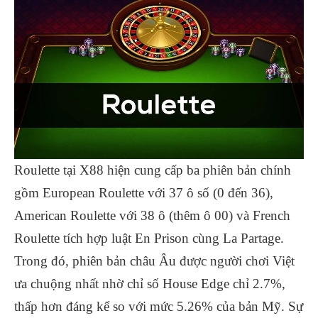
Roulette tại X88 hiện cung cấp ba phiên bản chính
gồm European Roulette với 37 ô số (0 đến 36),
American Roulette với 38 ô (thêm ô 00) và French
Roulette tích hợp luật En Prison cùng La Partage.
Trong đó, phiên bản châu Âu được người chơi Việt
ưa chuộng nhất nhờ chỉ số House Edge chỉ 2.7%,
thấp hơn đáng kể so với mức 5.26% của bản Mỹ. Sự