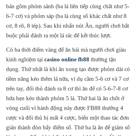
bản gồm phỏm sảnh (ba lá liên tiếp cùng chất như 5-
6-7 cơ) và phỏm sáp (ba lá cùng số khác chất như 8
cơ, 8 rô, 8 tép). Sau khi nhấn nút Ăn, người chơi bắt
buộc phải đánh ra một lá rác để kết thúc lượt.
Có ba thời điểm vàng để ăn bài mà người chơi giàu
kinh nghiệm tại
casino online fb88
thường tận
dụng. Thứ nhất là khi ăn xong tạo được phỏm dài có
tiềm năng kéo thêm lá nữa, ví dụ cầm 5-6 cơ và 7 cơ
trên tay, đối thủ đánh ra 8 cơ thì ăn để có 5-6-7-8 cơ
hứa hẹn kéo thành phỏm 5 lá. Thứ hai là ăn chốt ở
vòng cuối vì hành động này được FB88 thưởng 4
cược và đối thủ bị mất 4 cược, biến một thao tác đơn
giản thành đòn bẩy điểm số. Thứ ba là ăn để giảm số