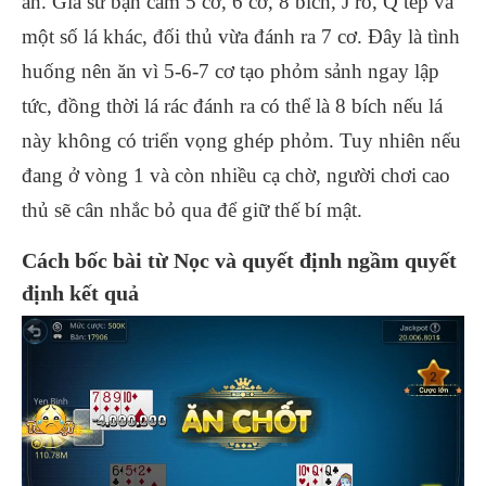
ăn. Giả sử bạn cầm 5 cơ, 6 cơ, 8 bích, J rô, Q tép và
một số lá khác, đối thủ vừa đánh ra 7 cơ. Đây là tình
huống nên ăn vì 5-6-7 cơ tạo phỏm sảnh ngay lập
tức, đồng thời lá rác đánh ra có thể là 8 bích nếu lá
này không có triển vọng ghép phỏm. Tuy nhiên nếu
đang ở vòng 1 và còn nhiều cạ chờ, người chơi cao
thủ sẽ cân nhắc bỏ qua để giữ thế bí mật.
Cách bốc bài từ Nọc và quyết định ngầm quyết
định kết quả