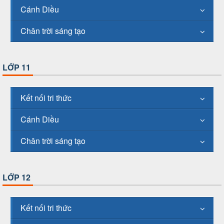
Cánh Diều
Chân trời sáng tạo
LỚP 11
Kết nối tri thức
Cánh Diều
Chân trời sáng tạo
LỚP 12
Kết nối tri thức