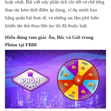
hoặc nhất. Bài viết này phân tích chi tiết cơ chế từng
thao tác kèm thời điểm áp dụng, ví dụ minh họa
bằng quân bài thực tế, và những sai lầm phổ biến
khiến tân thủ thua liên tục dù đã thuộc luật.
Hiểu đúng tam giác Ăn, Bốc và Gửi trong
Phỏm tại FB88