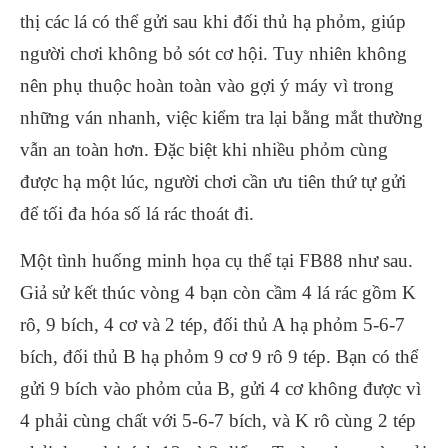
thị các lá có thể gửi sau khi đối thủ hạ phỏm, giúp
người chơi không bỏ sót cơ hội. Tuy nhiên không
nên phụ thuộc hoàn toàn vào gợi ý máy vì trong
những ván nhanh, việc kiểm tra lại bằng mắt thường
vẫn an toàn hơn. Đặc biệt khi nhiều phỏm cùng
được hạ một lúc, người chơi cần ưu tiên thứ tự gửi
để tối đa hóa số lá rác thoát đi.
Một tình huống minh họa cụ thể tại FB88 như sau.
Giả sử kết thúc vòng 4 bạn còn cầm 4 lá rác gồm K
rô, 9 bích, 4 cơ và 2 tép, đối thủ A hạ phỏm 5-6-7
bích, đối thủ B hạ phỏm 9 cơ 9 rô 9 tép. Bạn có thể
gửi 9 bích vào phỏm của B, gửi 4 cơ không được vì
4 phải cùng chất với 5-6-7 bích, và K rô cùng 2 tép