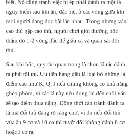
biết. Nó cũng tránh việc bị ép phải đánh ra một lá
nguy hiểm sau khi ăn, đặc biệt ở các vòng giữa khi
mọi người đang đọc bài lẫn nhau. Trong những ván
cao thủ gặp cao thủ, người chơi giỏi thường bốc
thăm dò 1-2 vòng đầu để giấu cạ và quan sát đối
thủ.
Sau khi bốc, quy tắc quan trọng là chọn lá rác đánh
ra phải tối ưu. Ưu tiên hàng đầu là loại bỏ những lá
điểm cao như K, Q, J nếu chúng không có khả năng
ghép phỏm, vì các lá này nếu đọng lại đến cuối ván
sẽ tạo điểm thua nặng. Đồng thời cần tránh đánh ra
lá mà đối thủ đang rõ ràng chờ, ví dụ nếu đối thủ
vừa ăn 9 cơ và 10 cơ thì tuyệt đối không đánh 8 cơ
hoặc J cơ ra.