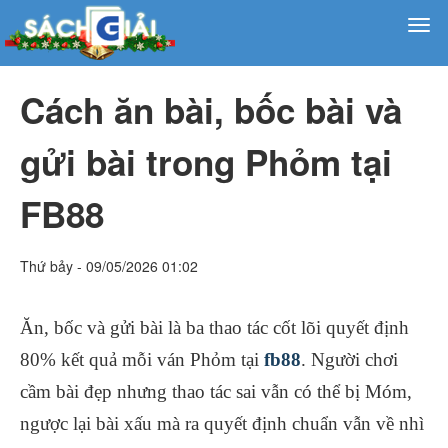
Cách ăn bài, bốc bài và
gửi bài trong Phỏm tại
FB88
Thứ bảy - 09/05/2026 01:02
Ăn, bốc và gửi bài là ba thao tác cốt lõi quyết định
80% kết quả mỗi ván Phỏm tại
fb88
. Người chơi
cầm bài đẹp nhưng thao tác sai vẫn có thể bị Móm,
ngược lại bài xấu mà ra quyết định chuẩn vẫn về nhì