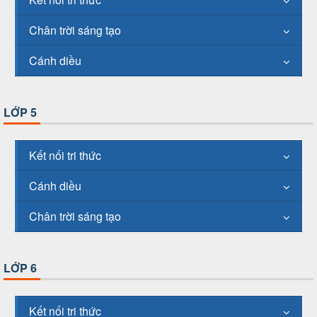
Chân trời sáng tạo
Cánh diều
LỚP 5
Kết nối tri thức
Cánh diều
Chân trời sáng tạo
LỚP 6
Kết nối tri thức