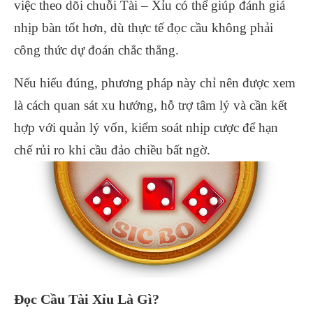
việc theo dõi chuỗi Tài – Xỉu có thể giúp đánh giá
nhịp bàn tốt hơn, dù thực tế đọc cầu không phải
công thức dự đoán chắc thắng.
Nếu hiểu đúng, phương pháp này chỉ nên được xem
là cách quan sát xu hướng, hỗ trợ tâm lý và cần kết
hợp với quản lý vốn, kiểm soát nhịp cược để hạn
chế rủi ro khi cầu đảo chiều bất ngờ.
Đọc Cầu Tài Xỉu Là Gì?