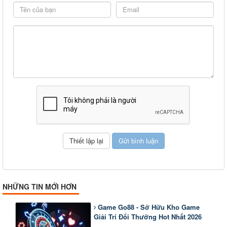
NHỮNG TIN MỚI HƠN
Game Go88 - Sở Hữu Kho Game
Giải Trí Đổi Thưởng Hot Nhất 2026