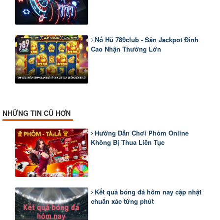
Nổ Hũ 789club - Săn Jackpot Đỉnh
Cao Nhận Thưởng Lớn
NHỮNG TIN CŨ HƠN
Hướng Dẫn Chơi Phỏm Online
Không Bị Thua Liên Tục
Kết quả bóng đá hôm nay cập nhật
chuẩn xác từng phút