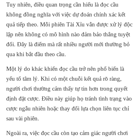
Tuy nhiên, điều quan trọng cần hiểu là đọc cầu
không đồng nghĩa với việc dự đoán chính xác kết
quả tiếp theo. Mỗi phiên Tài Xỉu vẫn được xử lý độc
lập nên không có mô hình nào đảm bảo thắng tuyệt
đối. Đây là điểm mà rất nhiều người mới thường bỏ
qua khi bắt đầu theo cầu.
Một lý do khác khiến đọc cầu trở nên phổ biến là
yếu tố tâm lý. Khi có một chuỗi kết quả rõ ràng,
người chơi thường cảm thấy tự tin hơn trong quyết
định đặt cược. Điều này giúp họ tránh tình trạng vào
cược ngẫu nhiên hoặc thay đổi lựa chọn liên tục chỉ
sau vài phiên.
Ngoài ra, việc đọc cầu còn tạo cảm giác người chơi