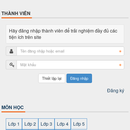
THÀNH VIÊN
Hãy đăng nhập thành viên để trải nghiệm đầy đủ các
tiện ích trên site
Đăng nhập
Đăng ký
MÔN HỌC
Lớp 1
Lớp 2
Lớp 3
Lớp 4
Lớp 5