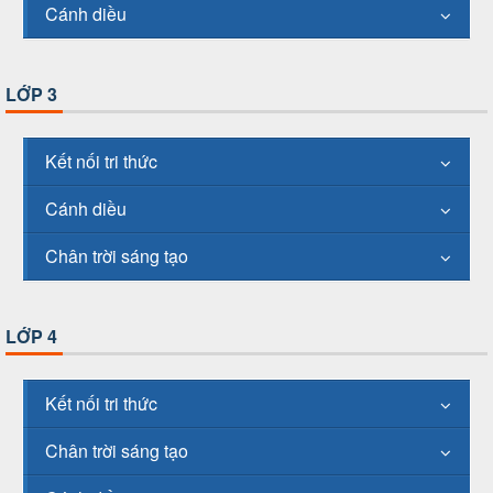
Cánh diều
LỚP 3
Kết nối tri thức
Cánh diều
Chân trời sáng tạo
LỚP 4
Kết nối tri thức
Chân trời sáng tạo