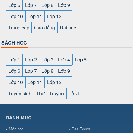
Lớp 6
Lớp 7
Lớp 8
Lớp 9
Lớp 10
Lớp 11
Lớp 12
Trung cấp
Cao đẳng
Đại học
SÁCH HỌC
Lớp 1
Lớp 2
Lớp 3
Lớp 4
Lớp 5
Lớp 6
Lớp 7
Lớp 8
Lớp 9
Lớp 10
Lớp 11
Lớp 12
Tuyển sinh
Thơ
Truyện
Tử vi
SHBET
⇔
789BET
⇔
https://789betcom0.com/
⇔
https://hi88.baby/
⇔
https://fun88.social/
⇔
DANH MỤC
cái OPEN88
⇔
CM88
⇔
u888
⇔
nổ
hũ
⇔
https://gameb52a.club/
⇔
https://new88.biz/
⇔
https://ne
Môn học
Rss Feeds
bài
⇔
bóng đá trực tiếp
⇔
fly88