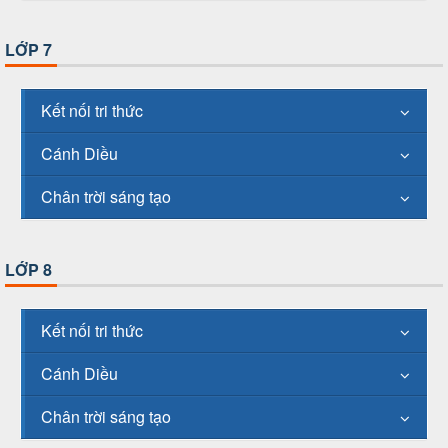
LỚP 7
Kết nối tri thức
Cánh Diều
Chân trời sáng tạo
LỚP 8
Kết nối tri thức
Cánh Diều
Chân trời sáng tạo