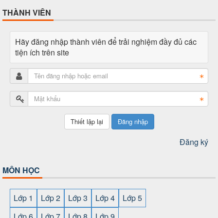
THÀNH VIÊN
Hãy đăng nhập thành viên để trải nghiệm đầy đủ các
tiện ích trên site
Đăng nhập
Đăng ký
MÔN HỌC
Lớp 1
Lớp 2
Lớp 3
Lớp 4
Lớp 5
Lớp 6
Lớp 7
Lớp 8
Lớp 9