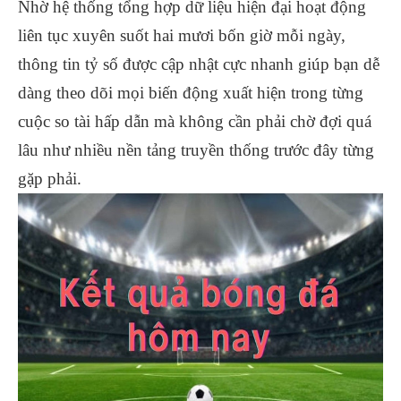
Nhờ hệ thống tổng hợp dữ liệu hiện đại hoạt động
liên tục xuyên suốt hai mươi bốn giờ mỗi ngày,
thông tin tỷ số được cập nhật cực nhanh giúp bạn dễ
dàng theo dõi mọi biến động xuất hiện trong từng
cuộc so tài hấp dẫn mà không cần phải chờ đợi quá
lâu như nhiều nền tảng truyền thống trước đây từng
gặp phải.