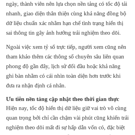
ngày, thành viên nên lựa chọn nền tảng có tốc độ tải
nhanh, giao diện thân thiện cùng khả năng đồng bộ
dữ liệu chuẩn xác nhằm hạn chế tình trạng hiển thị
sai thông tin gây ảnh hưởng trải nghiệm theo dõi.
Ngoài việc xem tỷ số trực tiếp, người xem cũng nên
tham khảo thêm các thông số chuyên sâu liên quan
phong độ gần đây, lịch sử đối đầu hoặc khả năng
ghi bàn nhằm có cái nhìn toàn diện hơn trước khi
đưa ra nhận định cá nhân.
Ưu tiên nền tảng cập nhật theo thời gian thực
Hiện nay, tốc độ hiển thị dữ liệu giữ vai trò vô cùng
quan trọng bởi chỉ cần chậm vài phút cũng khiến trải
nghiệm theo dõi mất đi sự hấp dẫn vốn có, đặc biệt