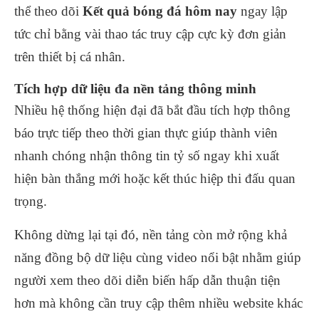
thể theo dõi
Kết quả bóng đá hôm nay
ngay lập
tức chỉ bằng vài thao tác truy cập cực kỳ đơn giản
trên thiết bị cá nhân.
Tích hợp dữ liệu đa nền tảng thông minh
Nhiều hệ thống hiện đại đã bắt đầu tích hợp thông
báo trực tiếp theo thời gian thực giúp thành viên
nhanh chóng nhận thông tin tỷ số ngay khi xuất
hiện bàn thắng mới hoặc kết thúc hiệp thi đấu quan
trọng.
Không dừng lại tại đó, nền tảng còn mở rộng khả
năng đồng bộ dữ liệu cùng video nổi bật nhằm giúp
người xem theo dõi diễn biến hấp dẫn thuận tiện
hơn mà không cần truy cập thêm nhiều website khác