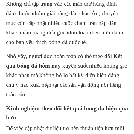
Không chỉ tập trung vào các màn thư hùng đình
đám thuộc nhóm giải hàng đầu châu Âu, chuyên
mục còn cập nhật nhiều cuộc chạm trán hấp dẫn
khác nhằm mang đến góc nhìn toàn diện hơn dành
cho bạn yêu thích bóng đá quốc tế.
Nhờ vậy, người đọc hoàn toàn có thể theo dõi
Kết
quả bóng đá hôm nay
xuyên suốt nhiều khung giờ
khác nhau mà không bỏ lỡ bất kỳ diễn biến đáng
chú ý nào xuất hiện tại các sân vận động nổi tiếng
toàn cầu.
Kinh nghiệm theo dõi kết quả bóng đá hiệu quả
hơn
Để việc cập nhật dữ liệu trở nên thuận tiện hơn mỗi