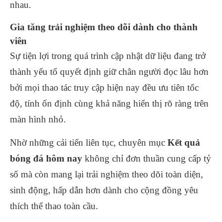
nhau.
Gia tăng trải nghiệm theo dõi dành cho thành
viên
Sự tiện lợi trong quá trình cập nhật dữ liệu đang trở
thành yếu tố quyết định giữ chân người đọc lâu hơn
bởi mọi thao tác truy cập hiện nay đều ưu tiên tốc
độ, tính ổn định cùng khả năng hiển thị rõ ràng trên
màn hình nhỏ.
Nhờ những cải tiến liên tục, chuyên mục
Kết quả
bóng đá hôm nay
không chỉ đơn thuần cung cấp tỷ
số mà còn mang lại trải nghiệm theo dõi toàn diện,
sinh động, hấp dẫn hơn dành cho cộng đồng yêu
thích thể thao toàn cầu.