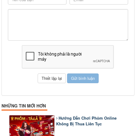
NHỮNG TIN MỚI HƠN
Hướng Dẫn Chơi Phỏm Online
Không Bị Thua Liên Tục