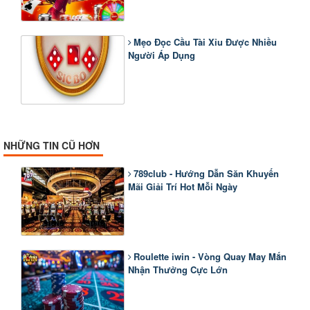
Mẹo Đọc Cầu Tài Xỉu Được Nhiều
Người Áp Dụng
NHỮNG TIN CŨ HƠN
789club - Hướng Dẫn Săn Khuyến
Mãi Giải Trí Hot Mỗi Ngày
Roulette iwin - Vòng Quay May Mắn
Nhận Thưởng Cực Lớn