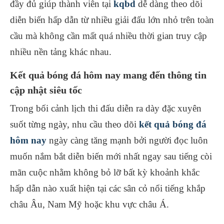
đầy đủ giúp thành viên tại
kqbd
dễ dàng theo dõi
diễn biến hấp dẫn từ nhiều giải đấu lớn nhỏ trên toàn
cầu mà không cần mất quá nhiều thời gian truy cập
nhiều nền tảng khác nhau.
Kết quả bóng đá hôm nay mang đến thông tin
cập nhật siêu tốc
Trong bối cảnh lịch thi đấu diễn ra dày đặc xuyên
suốt từng ngày, nhu cầu theo dõi
kết quả bóng đá
hôm nay
ngày càng tăng mạnh bởi người đọc luôn
muốn nắm bắt diễn biến mới nhất ngay sau tiếng còi
mãn cuộc nhằm không bỏ lỡ bất kỳ khoảnh khắc
hấp dẫn nào xuất hiện tại các sân cỏ nổi tiếng khắp
châu Âu, Nam Mỹ hoặc khu vực châu Á.