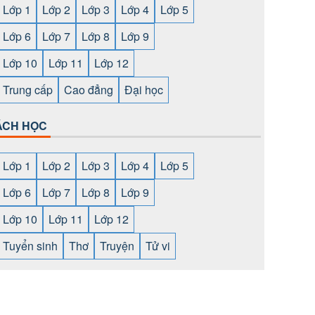
Lớp 1
Lớp 2
Lớp 3
Lớp 4
Lớp 5
Lớp 6
Lớp 7
Lớp 8
Lớp 9
Lớp 10
Lớp 11
Lớp 12
Trung cấp
Cao đẳng
Đại học
ÁCH HỌC
Lớp 1
Lớp 2
Lớp 3
Lớp 4
Lớp 5
Lớp 6
Lớp 7
Lớp 8
Lớp 9
Lớp 10
Lớp 11
Lớp 12
Tuyển sinh
Thơ
Truyện
Tử vi