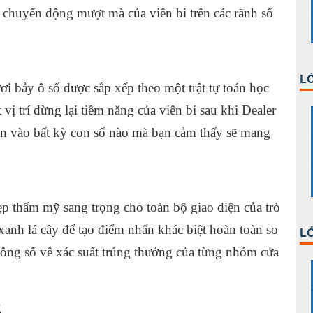
ự chuyển động mượt mà của viên bi trên các rãnh số
LỚ
 bảy ô số được sắp xếp theo một trật tự toán học
vị trí dừng lại tiềm năng của viên bi sau khi Dealer
tiền vào bất kỳ con số nào mà bạn cảm thấy sẽ mang
p thẩm mỹ sang trọng cho toàn bộ giao diện của trò
xanh lá cây để tạo điểm nhấn khác biệt hoàn toàn so
LỚ
 thông số về xác suất trúng thưởng của từng nhóm cửa
g