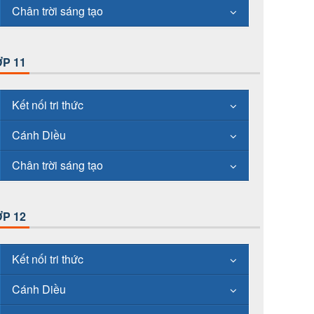
Chân trời sáng tạo
P 11
Kết nối tri thức
Cánh Diều
Chân trời sáng tạo
P 12
Kết nối tri thức
Cánh Diều