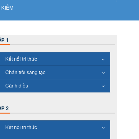
 KIẾM
P 1
Kết nối tri thức
Chân trời sáng tạo
Cánh diều
P 2
Kết nối tri thức