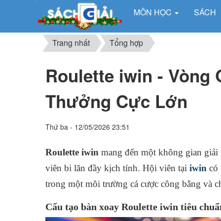
MÔN HỌC
SÁCH
Trang nhất
Tổng hợp
Roulette iwin - Vòn
Thưởng Cực Lớn
Thứ ba - 12/05/2026 23:51
Roulette iwin
mang đến một không gian giải t
viên bi lăn đầy kịch tính. Hội viên tại
iwin
có 
trong một môi trường cá cược công bằng và c
Cấu tạo bàn xoay Roulette iwin tiêu chuẩ