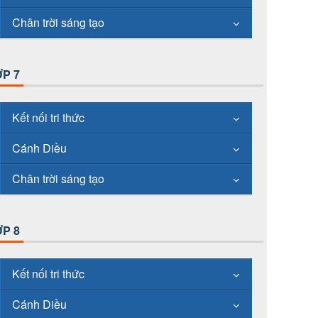
Chân trời sáng tạo
P 7
Kết nối tri thức
Cánh Diều
Chân trời sáng tạo
P 8
Kết nối tri thức
Cánh Diều