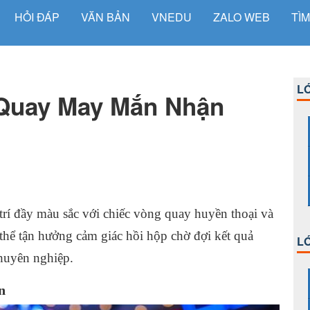
HỎI ĐÁP
VĂN BẢN
VNEDU
ZALO WEB
TÌM
LỚ
g Quay May Mắn Nhận
rí đầy màu sắc với chiếc vòng quay huyền thoại và
thể tận hưởng cảm giác hồi hộp chờ đợi kết quả
LỚ
huyên nghiệp.
n