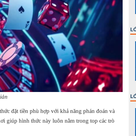
LỚ
LỚ
giản
thức đặt tiền phù hợp với khả năng phán đoán và
hơi giúp hình thức này luôn nằm trong top các trò