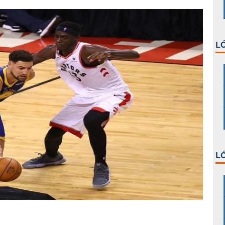
LỚ
LỚ