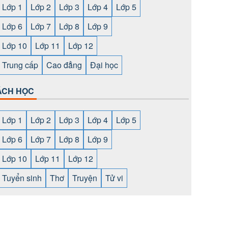
Lớp 1
Lớp 2
Lớp 3
Lớp 4
Lớp 5
Lớp 6
Lớp 7
Lớp 8
Lớp 9
Lớp 10
Lớp 11
Lớp 12
Trung cấp
Cao đẳng
Đại học
ÁCH HỌC
Lớp 1
Lớp 2
Lớp 3
Lớp 4
Lớp 5
Lớp 6
Lớp 7
Lớp 8
Lớp 9
Lớp 10
Lớp 11
Lớp 12
Tuyển sinh
Thơ
Truyện
Tử vi