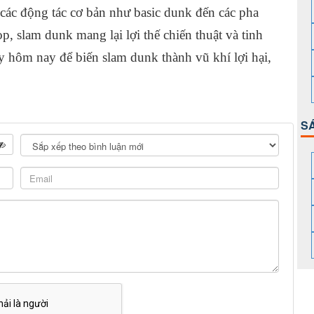
các động tác cơ bản như basic dunk đến các pha
p, slam dunk mang lại lợi thế chiến thuật và tinh
y hôm nay để biến slam dunk thành vũ khí lợi hại,
S