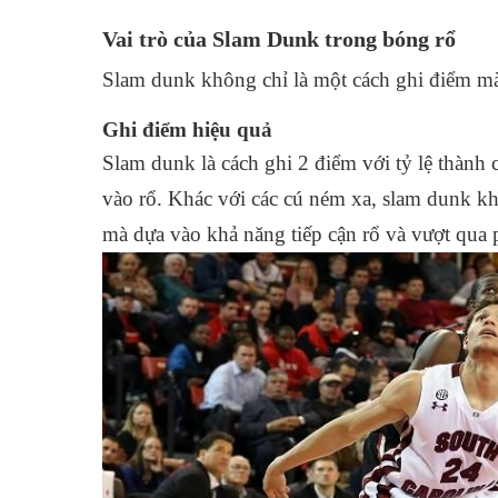
Vai trò của Slam Dunk trong bóng rổ
Slam dunk không chỉ là một cách ghi điểm mà 
Ghi điểm hiệu quả
Slam dunk là cách ghi 2 điểm với tỷ lệ thành
vào rổ. Khác với các cú ném xa, slam dunk 
mà dựa vào khả năng tiếp cận rổ và vượt qua