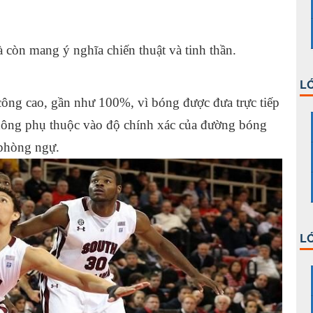
còn mang ý nghĩa chiến thuật và tinh thần.
LỚ
 công cao, gần như 100%, vì bóng được đưa trực tiếp
không phụ thuộc vào độ chính xác của đường bóng
 phòng ngự.
LỚ