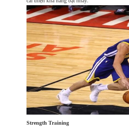
cải thiện khả năng bật nhảy.
Strength Training