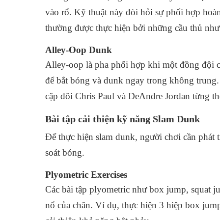
vào rổ. Kỹ thuật này đòi hỏi sự phối hợp hoà
thường được thực hiện bởi những cầu thủ nh
Alley-Oop Dunk
Alley-oop là pha phối hợp khi một đồng đội c
để bắt bóng và dunk ngay trong không trung. 
cặp đôi Chris Paul và DeAndre Jordan từng th
Bài tập cải thiện kỹ năng Slam Dunk
Để thực hiện slam dunk, người chơi cần phát 
soát bóng.
Plyometric Exercises
Các bài tập plyometric như box jump, squat 
nổ của chân. Ví dụ, thực hiện 3 hiệp box jum