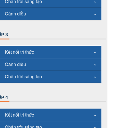
Chân trời sáng tạo
Cánh diều
P 3
Kết nối tri thức
Cánh diều
Chân trời sáng tạo
P 4
Kết nối tri thức
Chân trời sáng tạo