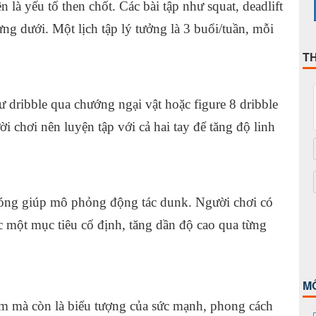
là yếu tố then chốt. Các bài tập như squat, deadlift
ưng dưới. Một lịch tập lý tưởng là 3 buổi/tuần, mỗi
T
 dribble qua chướng ngại vật hoặc figure 8 dribble
ời chơi nên luyện tập với cả hai tay để tăng độ linh
 bóng giúp mô phỏng động tác dunk. Người chơi có
c một mục tiêu cố định, tăng dần độ cao qua từng
M
ểm mà còn là biểu tượng của sức mạnh, phong cách