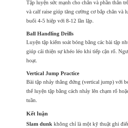
Tập luyện sức mạnh cho chân và phần thân trên 
và calf raise giúp tăng cường cơ bắp chân và l
buổi 4-5 hiệp với 8-12 lần lặp.
Ball Handling Drills
Luyện tập kiểm soát bóng bằng các bài tập như
giúp cải thiện sự khéo léo khi tiếp cận rổ. Ngư
hoạt.
Vertical Jump Practice
Bài tập nhảy thẳng đứng (vertical jump) với
thể luyện tập bằng cách nhảy lên chạm rổ hoặ
tuần.
Kết luận
Slam dunk
không chỉ là một kỹ thuật ghi đi