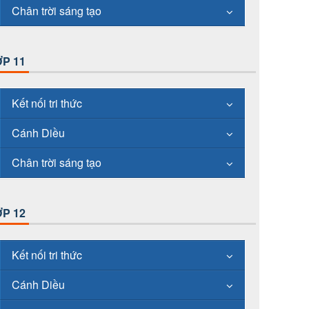
Chân trời sáng tạo
P 11
Kết nối tri thức
Cánh Diều
Chân trời sáng tạo
P 12
Kết nối tri thức
Cánh Diều