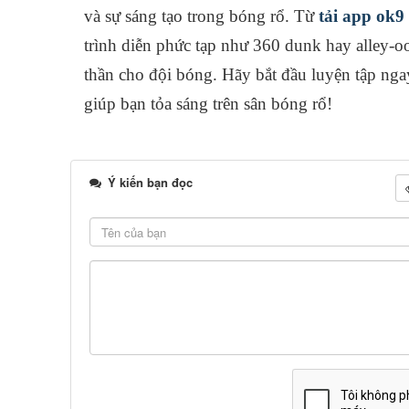
và sự sáng tạo trong bóng rổ. Từ
tải app ok9
trình diễn phức tạp như 360 dunk hay alley-oo
thần cho đội bóng. Hãy bắt đầu luyện tập nga
giúp bạn tỏa sáng trên sân bóng rổ!
Ý kiến bạn đọc