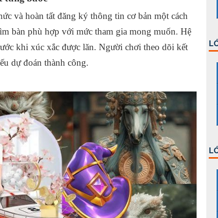
thức và hoàn tất đăng ký thông tin cơ bản một cách
 tìm bàn phù hợp với mức tham gia mong muốn. Hệ
LỚ
trước khi xúc xắc được lăn. Người chơi theo dõi kết
nếu dự đoán thành công.
LỚ