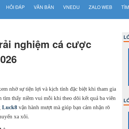
HỎI ĐÁP
VĂN BẢN
VNEDU
ZALO WEB
TÌM
LỚ
trải nghiệm cá cược
2026
m nhờ sự tiện lợi và kịch tính đặc biệt khi tham gia
 tìm thấy niềm vui mỗi khi theo dõi kết quả ba viên
LỚ
g
Luck8
vận hành mượt mà giúp bạn cảm nhận rõ
huyển xa xôi.