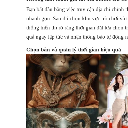
Bạn bắt đầu bằng việc truy cập địa chỉ chính 
nhanh gọn. Sau đó chọn khu vực trò chơi và
thống hiển thị rõ ràng thời gian đặt lựa chọn 
quả ngay lập tức và nhận thông báo tự động 
Chọn bàn và quản lý thời gian hiệu quả