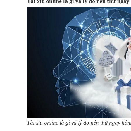
Tài xỉu online là gì và lý do nên thử nga
Tài xỉu online là gì và lý do nên thử ngay hô