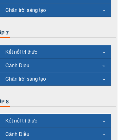
Chân trời sáng tạo
P 7
Kết nối tri thức
Cánh Diều
Chân trời sáng tạo
P 8
Kết nối tri thức
Cánh Diều