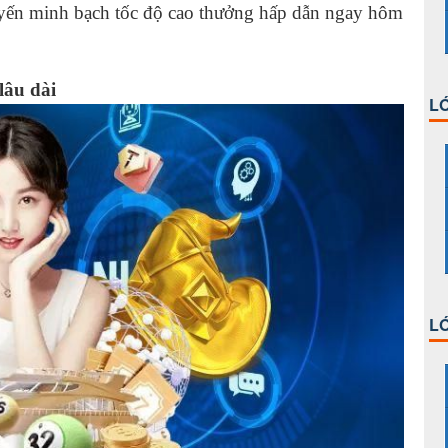
uyến minh bạch tốc độ cao thưởng hấp dẫn ngay hôm
lâu dài
LỚ
LỚ