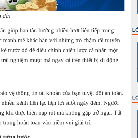
u dài
LỚ
ắn giúp bạn tận hưởng nhiều lượt liên tiếp trong
úc mạnh mẽ khác hẳn với những trò chậm rãi truyền
 kê trước đó để điều chỉnh chiến lược cá nhân một
 trải nghiệm mượt mà ngay cả trên thiết bị di động
o vệ thông tin tài khoản của bạn tuyệt đối an toàn.
LỚ
 nhiều kênh liên lạc tiện lợi suốt ngày đêm. Người
g khi thực hiện nạp rút mà không gặp trở ngại. Tất
p trung hoàn toàn vào niềm vui giải trí.
ết từng bước