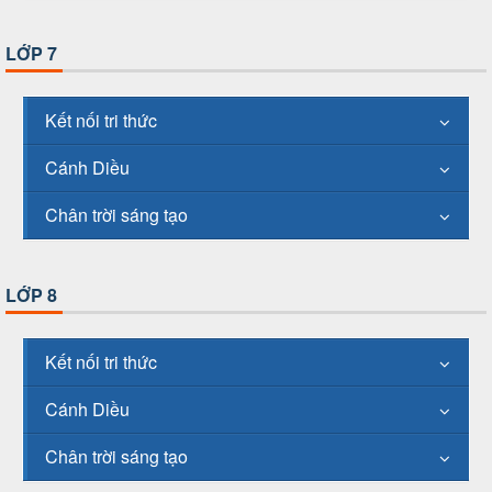
LỚP 7
Kết nối tri thức
Cánh Diều
Chân trời sáng tạo
LỚP 8
Kết nối tri thức
Cánh Diều
Chân trời sáng tạo