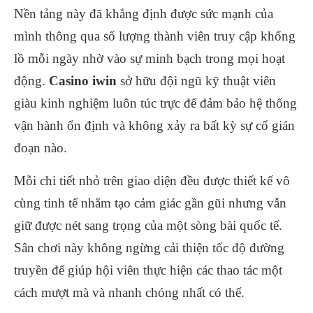
Nền tảng này đã khẳng định được sức mạnh của
mình thông qua số lượng thành viên truy cập khổng
lồ mỗi ngày nhờ vào sự minh bạch trong mọi hoạt
động.
Casino iwin
sở hữu đội ngũ kỹ thuật viên
giàu kinh nghiệm luôn túc trực để đảm bảo hệ thống
vận hành ổn định và không xảy ra bất kỳ sự cố gián
đoạn nào.
Mỗi chi tiết nhỏ trên giao diện đều được thiết kế vô
cùng tinh tế nhằm tạo cảm giác gần gũi nhưng vẫn
giữ được nét sang trọng của một sòng bài quốc tế.
Sân chơi này không ngừng cải thiện tốc độ đường
truyền để giúp hội viên thực hiện các thao tác một
cách mượt mà và nhanh chóng nhất có thể.