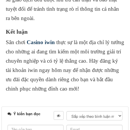
tuyệt đối để tránh tình trạng rò rỉ thông tin cá nhân
ra bên ngoài.
Kết luận
Sân chơi
Casino iwin
thực sự là một địa chỉ lý tưởng
cho những ai đang tìm kiếm một môi trường giải trí
chuyên nghiệp và có tỷ lệ thắng cao. Hãy đăng ký
tài khoản iwin ngay hôm nay để nhận được những
ưu đãi đặc quyền dành riêng cho bạn và bắt đầu
chinh phục những đỉnh cao mới!
Ý kiến bạn đọc