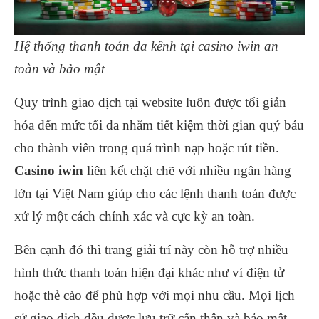
Hệ thống thanh toán đa kênh tại casino iwin an
toàn và bảo mật
Quy trình giao dịch tại website luôn được tối giản
hóa đến mức tối đa nhằm tiết kiệm thời gian quý báu
cho thành viên trong quá trình nạp hoặc rút tiền.
Casino iwin
liên kết chặt chẽ với nhiều ngân hàng
lớn tại Việt Nam giúp cho các lệnh thanh toán được
xử lý một cách chính xác và cực kỳ an toàn.
Bên cạnh đó thì trang giải trí này còn hỗ trợ nhiều
hình thức thanh toán hiện đại khác như ví điện tử
hoặc thẻ cào để phù hợp với mọi nhu cầu. Mọi lịch
sử giao dịch đều được lưu trữ cẩn thận và bảo mật