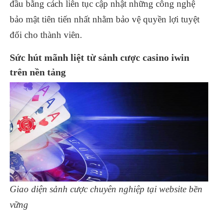
đầu bằng cách liên tục cập nhật những công nghệ
bảo mật tiên tiến nhất nhằm bảo vệ quyền lợi tuyệt
đối cho thành viên.
Sức hút mãnh liệt từ sảnh cược casino iwin
trên nền tảng
Giao diện sảnh cược chuyên nghiệp tại website bền
vững