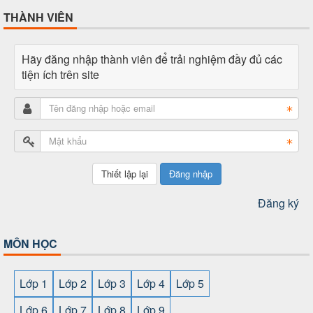
THÀNH VIÊN
Hãy đăng nhập thành viên để trải nghiệm đầy đủ các
tiện ích trên site
Đăng nhập
Đăng ký
MÔN HỌC
Lớp 1
Lớp 2
Lớp 3
Lớp 4
Lớp 5
Lớp 6
Lớp 7
Lớp 8
Lớp 9