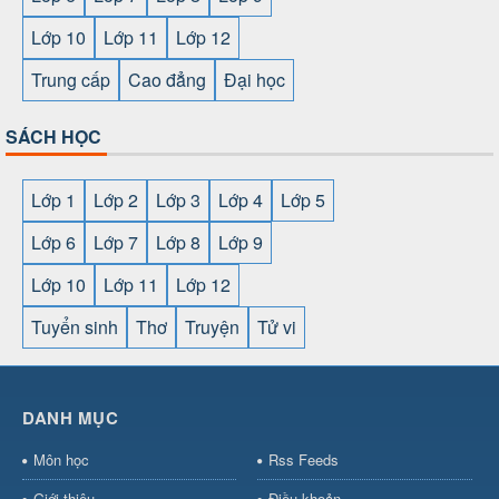
Lớp 10
Lớp 11
Lớp 12
Trung cấp
Cao đẳng
Đại học
SÁCH HỌC
Lớp 1
Lớp 2
Lớp 3
Lớp 4
Lớp 5
Lớp 6
Lớp 7
Lớp 8
Lớp 9
Lớp 10
Lớp 11
Lớp 12
Tuyển sinh
Thơ
Truyện
Tử vi
SHBET
⇔
78win
⇔
789BET
⇔
https://789betcom0.com/
⇔
https://hi88.baby/
⇔
https://fun88.social/
⇔
DANH MỤC
cái OPEN88
⇔
CM88
⇔
u888
⇔
nổ
hũ
⇔
https://gameb52a.club/
⇔
https://taixiuonl.com/
⇔
https:/
Môn học
Rss Feeds
bài
⇔
bóng đá trực tiếp
⇔
fly88
Giới thiệu
Điều khoản