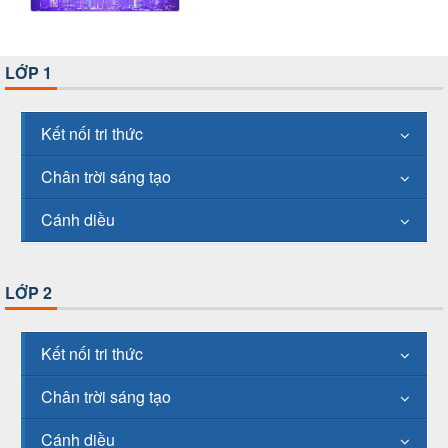
LỚP 1
Kết nối tri thức
Chân trời sáng tạo
Cánh diều
LỚP 2
Kết nối tri thức
Chân trời sáng tạo
Cánh diều