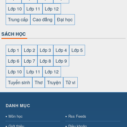
Lớp 10
Lớp 11
Lớp 12
Trung cấp
Cao đẳng
Đại học
SÁCH HỌC
Lớp 1
Lớp 2
Lớp 3
Lớp 4
Lớp 5
Lớp 6
Lớp 7
Lớp 8
Lớp 9
Lớp 10
Lớp 11
Lớp 12
Tuyển sinh
Thơ
Truyện
Tử vi
SHBET
⇔
78win
⇔
789BET
⇔
https://789betcom0.com/
⇔
https://hi88.baby/
⇔
https://fun88.social/
⇔
DANH MỤC
cái OPEN88
⇔
CM88
⇔
u888
⇔
nổ
hũ
⇔
https://gameb52a.club/
⇔
https://taixiuonl.com/
⇔
https:/
Môn học
Rss Feeds
bài
⇔
bóng đá trực tiếp
⇔
fly88
select
⇔
https://xocdiaonline.ae
⇔
https://cm88.dad/
⇔
789bet
Giới thiệu
Điều khoản