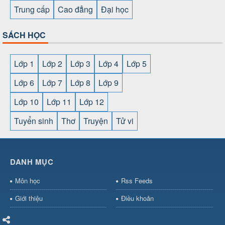
Trung cấp
Cao đẳng
Đại học
SÁCH HỌC
Lớp 1
Lớp 2
Lớp 3
Lớp 4
Lớp 5
Lớp 6
Lớp 7
Lớp 8
Lớp 9
Lớp 10
Lớp 11
Lớp 12
Tuyển sinh
Thơ
Truyện
Tử vi
SHBET
⇔
789BET
⇔
https://789betcom0.com/
⇔
https://hi88.baby/
⇔
https://fun88.social/
⇔
DANH MỤC
cái OPEN88
⇔
CM88
⇔
u888
⇔
nổ
hũ
⇔
https://gameb52a.club/
⇔
https://new88.biz/
⇔
https://ne
Môn học
Rss Feeds
bài
⇔
bóng đá trực tiếp
⇔
fly88
select
⇔
https://xocdiaonline.ae
⇔
https://cm88.dad/
⇔
789bet
Giới thiệu
Điều khoản
hũ
⇔
F168
⇔
https://f168.tech/
⇔
cm88
⇔
https://hitclub88.stud
bet.com/
⇔
https://shbetz.net/
⇔
789WIN
⇔
BJ88
⇔
12bet
⇔
h