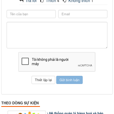
Trả lời
Thích
4
Không thích
1
THEO DÒNG SỰ KIỆN
Hệ thống quản lý hàng hoá và bán