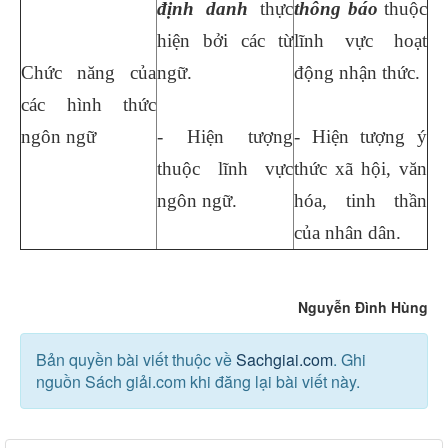
định danh
thực
thông báo
thuộc
hiện bởi các từ
lĩnh vực hoạt
Chức năng của
ngữ.
động nhận thức.
các hình thức
ngôn ngữ
- Hiện tượng
- Hiện tượng ý
thuộc lĩnh vực
thức xã hội, văn
ngôn ngữ.
hóa, tinh thần
của nhân dân.
Nguyễn Đình Hùng
Bản quyền bài viết thuộc về
Sachgiai.com
. Ghi
nguồn Sách giải.com khi đăng lại bài viết này.