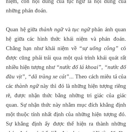
niệm, còn nội dung của tục ngữ là nội dung của
những phán đoán.
Quan hệ giữa
thành ngữ
và
tục ngữ
phản ánh quan
hệ giữa các hình thức khái niệm và phán đoán.
Chẳng hạn như khái niệm về
“sự uổng công”
có
được cũng phải trải qua một quá trình khái quát rất
nhiều hiện tượng như
“nước đổ lá khoai”, “nước đổ
đầu vịt”, “dã tràng xe cát”
... Theo cách miêu tả của
các
thành ngữ
này thì đó là những hiện tượng riêng
rẽ, được nhận thức bằng những tri giác của giác
quan. Sự nhận thức này nhằm mục đích khẳng định
một thuộc tính nhất định của những hiện tượng đó.
Sự khẳng định ấy được thể hiện ra thành những