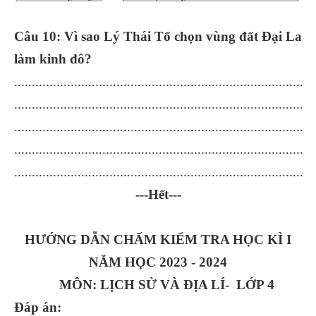
Câu 10: Vì sao Lý Thái Tổ chọn vùng đất Đại La
làm kinh đô?
.....................................................................................
.....................................................................................
.....................................................................................
.....................................................................................
.....................................................................................
---Hết---
HƯỚNG DẪN CHẤM KIỂM TRA HỌC KÌ I
NĂM HỌC 2023 - 2024
MÔN: LỊCH SỬ VÀ ĐỊA LÍ- LỚP 4
Đáp án: