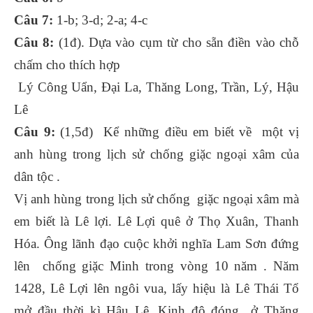
Câu 7:
1-b; 3-d; 2-a; 4-c
Câu 8:
(1đ). Dựa vào cụm từ cho sẵn điền vào chỗ
chấm cho thích hợp
Lý Công Uẩn, Đại La, Thăng Long, Trần, Lý, Hậu
Lê
Câu 9:
(1,5đ) Kể những điều em biết về một vị
anh hùng trong lịch sử chống giặc ngoại xâm của
dân tộc .
Vị anh hùng trong lịch sử chống giặc ngoại xâm mà
em biết là Lê lợi. Lê Lợi quê ở Thọ Xuân, Thanh
Hóa. Ông lãnh đạo cuộc khởi nghĩa Lam Sơn đứng
lên chống giặc Minh trong vòng 10 năm . Năm
1428, Lê Lợi lên ngôi vua, lấy hiệu là Lê Thái Tổ
mở đầu thời kì Hậu Lê. Kinh đô đóng ở Thăng