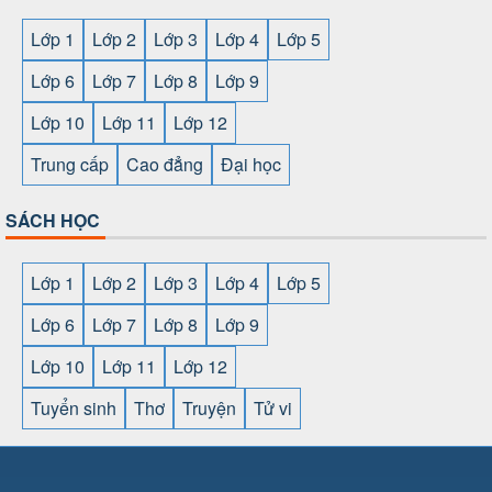
Lớp 1
Lớp 2
Lớp 3
Lớp 4
Lớp 5
Lớp 6
Lớp 7
Lớp 8
Lớp 9
Lớp 10
Lớp 11
Lớp 12
Trung cấp
Cao đẳng
Đại học
SÁCH HỌC
Lớp 1
Lớp 2
Lớp 3
Lớp 4
Lớp 5
Lớp 6
Lớp 7
Lớp 8
Lớp 9
Lớp 10
Lớp 11
Lớp 12
Tuyển sinh
Thơ
Truyện
Tử vi
SHBET
⇔
789BET
⇔
https://789betcom0.com/
⇔
https://hi88.baby/
⇔
https://fun88.social/
⇔