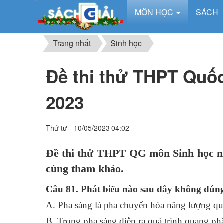
MÔN HỌC
SÁCH
Trang nhất
Sinh học
Đề thi thử THPT Quố
2023
Thứ tư - 10/05/2023 04:02
Đề thi thử THPT QG môn Sinh học nă
cùng tham khảo.
Câu 81. Phát biểu nào sau đây không đúng
A. Pha sáng là pha chuyển hóa năng lượng q
B. Trong pha sáng diễn ra quá trình quang phâ