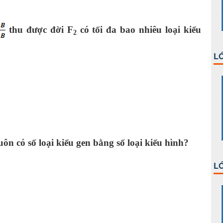
thu được đời F
có tối đa bao nhiêu loại kiểu
2
LỚ
n có số loại kiểu gen bằng số loại kiểu hình?
ng.
LỚ
oàn.