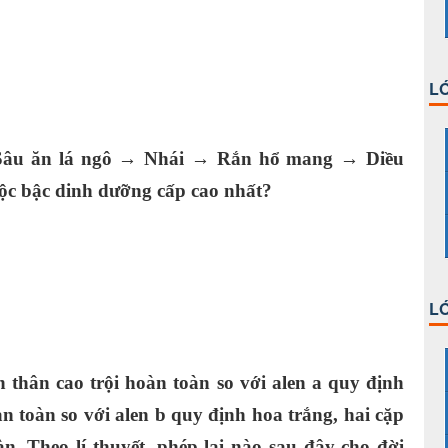
LỚ
 Sâu ăn lá ngô → Nhái → Rắn hổ mang → Diều
uộc bậc dinh dưỡng cấp cao nhất?
LỚ
h thân cao trội hoàn toàn so với alen a quy định
n toàn so với alen b quy định hoa trắng, hai cặp
n. Theo lí thuyết, phép lai nào sau đây cho đời