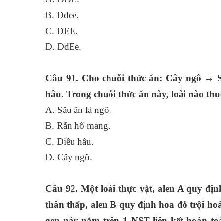
B. Ddee.
C. DEE.
D. DdEe.
Câu 91. Cho chuỗi thức ăn: Cây ngô →
hâu. Trong chuỗi thức ăn này, loài nào th
A. Sâu ăn lá ngô.
B. Rắn hổ mang.
C. Diều hâu.
D. Cây ngô.
Câu 92. Một loài thực vật, alen A quy địn
thân thấp, alen B quy định hoa đỏ trội hoà
gen này nằm trên 1 NST liên kết hoàn toà