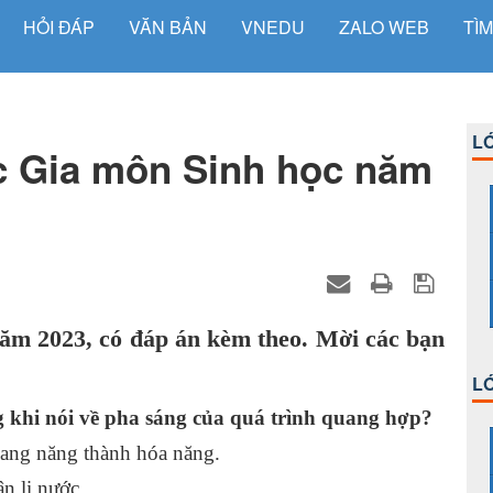
HỎI ĐÁP
VĂN BẢN
VNEDU
ZALO WEB
TÌM
LỚ
c Gia môn Sinh học năm
m 2023, có đáp án kèm theo. Mời các bạn
LỚ
 khi nói về pha sáng của quá trình quang hợp?
uang năng thành hóa năng.
n li nước.