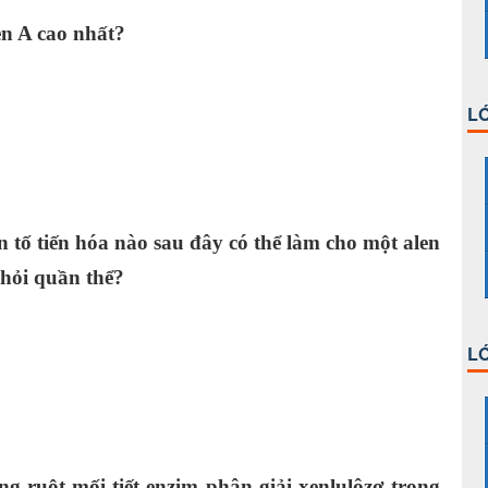
en A cao nhất?
 aa.
LỚ
 aa.
n tố tiến hóa nào sau đây có thể làm cho một alen
khỏi quần thể?
n.
LỚ
hiên.
g ruột mối tiết enzim phân giải xenlulôzơ trong