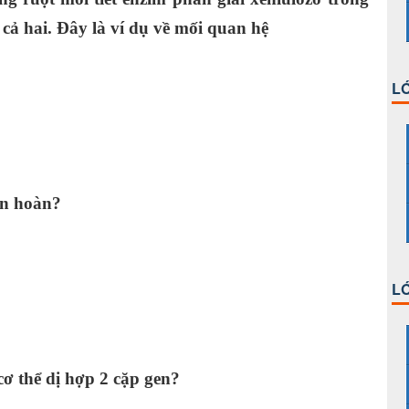
cả hai. Đây là ví dụ về mối quan hệ
LỚ
ần hoàn?
LỚ
cơ thể dị hợp 2 cặp gen?