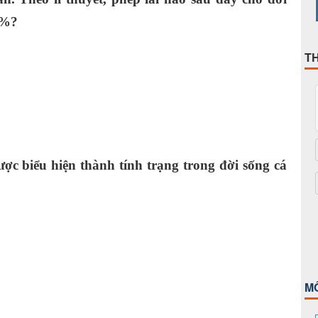
5%?
T
ợc biểu hiện thành tính trạng trong đời sống cá
 mã.
h mã.
M