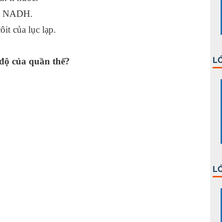
là NADH.
ôit của lục lạp.
LỚ
độ của quần thể?
uổi.
ường.
LỚ
thể.