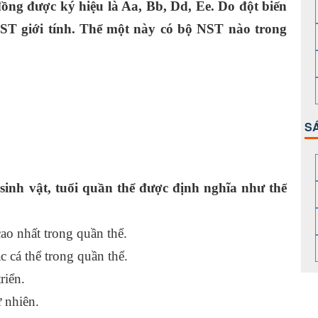
ồng được ký hiệu là Aa, Bb, Dd, Ee. Do đột biến
NST giới tính. Thể một này có bộ NST nào trong
S
sinh vật, tuổi quần thể được định nghĩa như thế
cao nhất trong quần thể.
c cá thể trong quần thể.
riển.
ự nhiên.