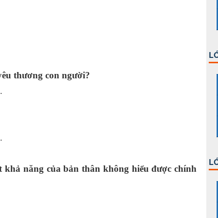
ổi.
LỚ
yêu thương con người?
 cao.
hèo.
.
LỚ
t khả năng của bản thân không hiểu được chính
ân.