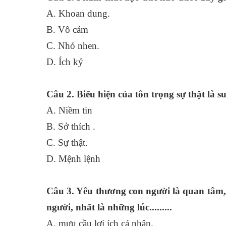
A. Khoan dun
B. Vô cảm
C. Nhỏ nhe
D. Ích kỷ
Câu 2. Biểu hiện của tôn trọng sự thật là s
A. Niềm t
B. Sở thích .
C. Sự thậ
D. Mệnh lệnh
Câu 3. Yêu thương con người là quan tâm,
người, nhất là những lúc.........
A. mưu cầu lợi ích cá n