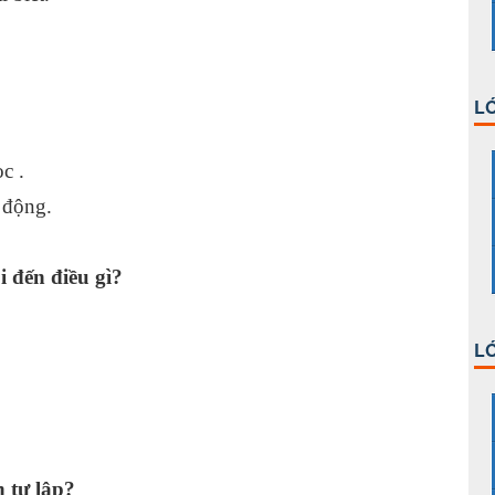
giao.
LỚ
 học .
 động.
i đến điều gì?
LỚ
h tự lập?