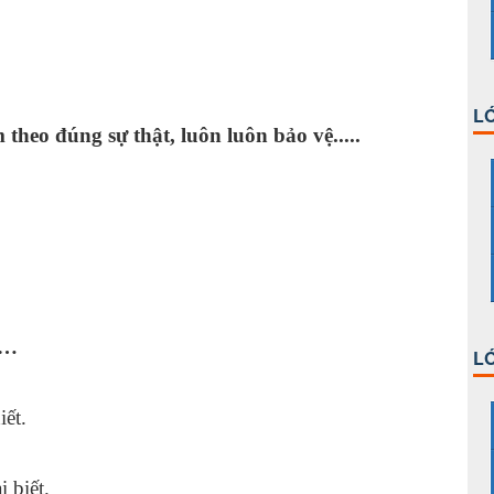
tư.
LỚ
 theo đúng sự thật, luôn luôn bảo vệ.....
……
LỚ
trên
iết.
thật.
 biết.