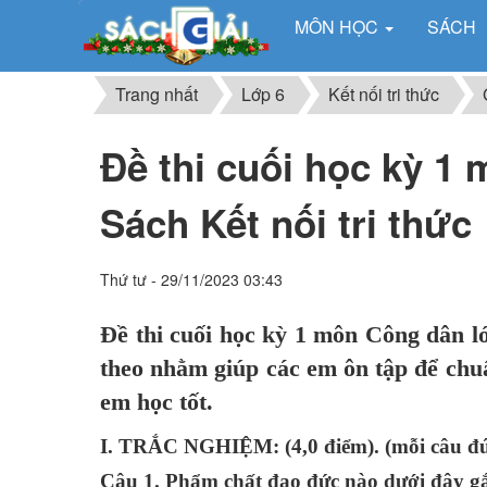
MÔN HỌC
SÁCH
Trang nhất
Lớp 6
Kết nối tri thức
Đề thi cuối học kỳ 1 
Sách Kết nối tri thức
Thứ tư - 29/11/2023 03:43
Đề thi cuối học kỳ 1 môn Công dân lớ
theo nhằm giúp các em ôn tập để chuẩn
em học tốt.
I. TRẮC NGHIỆM: (4,0 điểm). (mỗi câu đún
Câu 1. Phẩm chất đạo đức nào dưới đây gắn