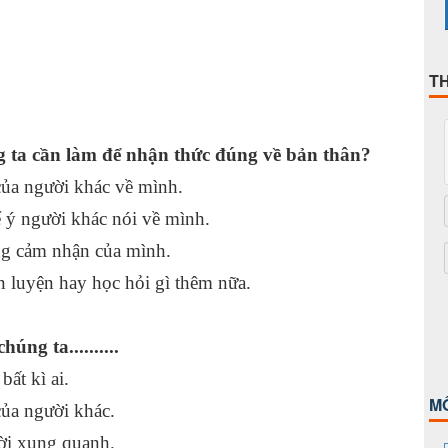
T
g ta cần làm để nhận thức đúng về bản thân?
của người khác về mình.
 ý người khác nói về mình.
ng cảm nhận của mình.
n luyện hay học hỏi gì thêm nữa.
ng ta..........
ất kì ai.
M
của người khác.
ời xung quanh.