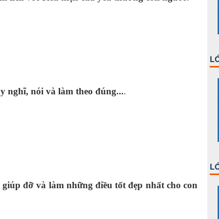
g.
n.
LỚ
uy nghĩ, nói và làm theo đúng...
.
in
t.
LỚ
 giúp đỡ và làm những điều tốt đẹp nhất cho con
hân.