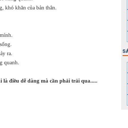
, khó khăn của bản thân.
thân mình.
 sống.
S
 xảy ra.
ng quanh.
là điều dễ dàng mà cần phải trải qua.....
n.
h.