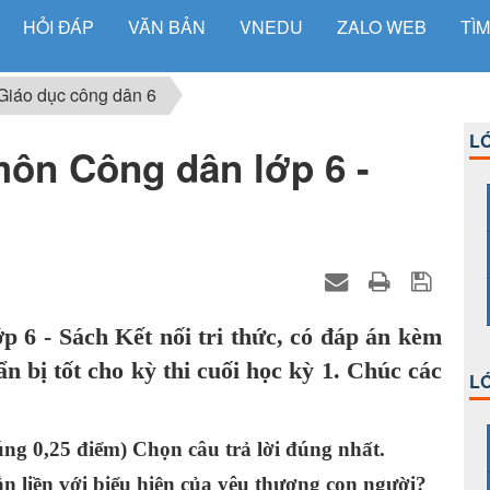
HỎI ĐÁP
VĂN BẢN
VNEDU
ZALO WEB
TÌM
Giáo dục công dân 6
LỚ
môn Công dân lớp 6 -
p 6 - Sách Kết nối tri thức, có đáp án kèm
 bị tốt cho kỳ thi cuối học kỳ 1. Chúc các
LỚ
g 0,25 điểm) Chọn câu trả lời đúng nhất.
 liền với biểu hiện của yêu thương con người?