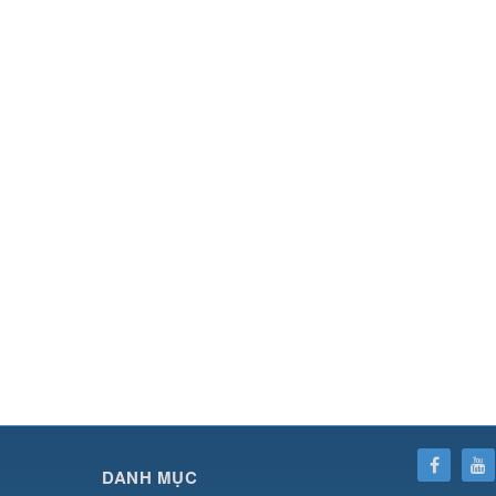
SHBET
⇔
78win
⇔
789BET
⇔
https://789betcom0.com/
⇔
https://hi88.baby/
⇔
https://fun
DANH MỤC
cái OPEN88
⇔
CM88
⇔
u888
⇔
nổ