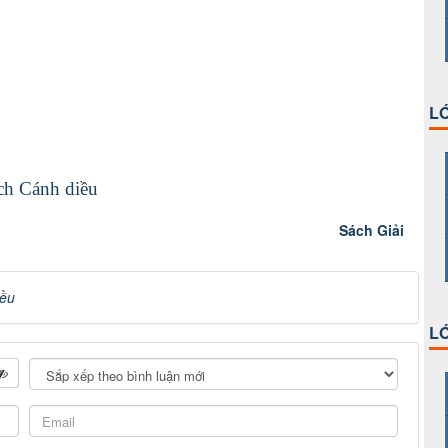
LỚ
ch Cánh diều
Sách Giải
iều
LỚ