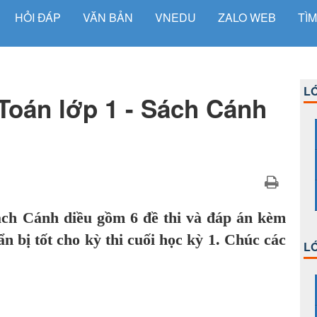
HỎI ĐÁP
VĂN BẢN
VNEDU
ZALO WEB
TÌM
LỚ
Toán lớp 1 - Sách Cánh
ách Cánh diều gồm 6 đề thi và đáp án kèm
 bị tốt cho kỳ thi cuối học kỳ 1. Chúc các
LỚ