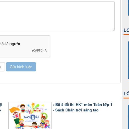
LỚ
LỚ
ệt
Bộ 5 đề thi HK1 môn Toán lớp 1
o
- Sách Chân trời sáng tạo