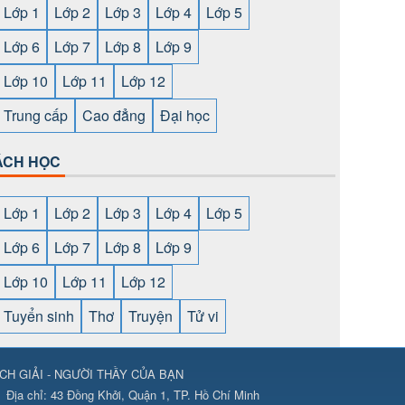
Lớp 1
Lớp 2
Lớp 3
Lớp 4
Lớp 5
Lớp 6
Lớp 7
Lớp 8
Lớp 9
Lớp 10
Lớp 11
Lớp 12
Trung cấp
Cao đẳng
Đại học
ÁCH HỌC
Lớp 1
Lớp 2
Lớp 3
Lớp 4
Lớp 5
Lớp 6
Lớp 7
Lớp 8
Lớp 9
Lớp 10
Lớp 11
Lớp 12
Tuyển sinh
Thơ
Truyện
Tử vi
CH GIẢI - NGƯỜI THẦY CỦA BẠN
ps://789club24.com/
⇔
https://bomwin.tech/
⇔
https://789club24.com/
Địa chỉ:
43 Đồng Khởi, Quận 1, TP. Hồ Chí Minh