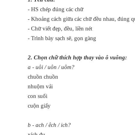
- HS chép đúng các chữ
- Khoảng cách giữa các chữ đều nhau, đúng q
- Chữ viết đẹp, đều, liền nét
- Trình bày sạch sẽ, gọn gàng
2. Chọn chữ thích hợp thay vào ô vuông:
a - uôi / uôn / uôm?
chuồn chuồn
nhuộm vải
con suối
cuộn giấy
b - ach / êch / ich?
xích đu