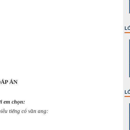
LỚ
ÁP ÁN
LỚ
ời em chọn:
iêu tiếng có vần ang: