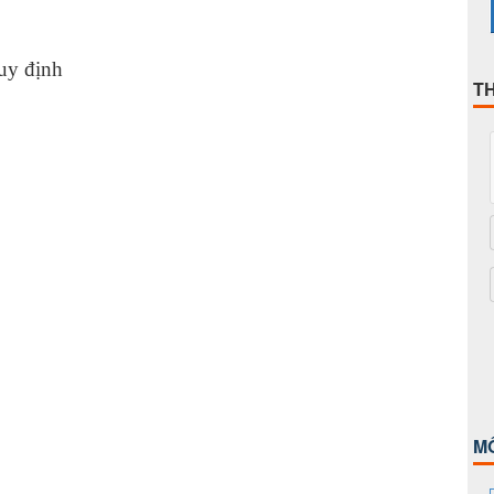
uy định
T
M