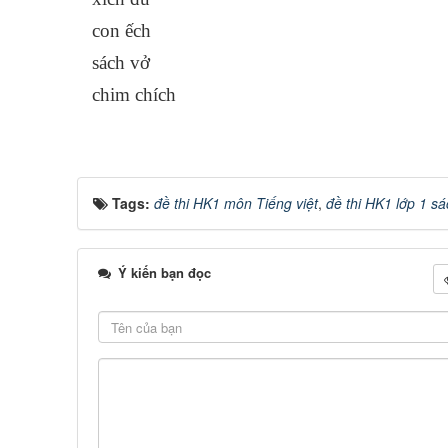
con ếch
sách vở
chim chích
Tags:
đề thi HK1 môn Tiếng việt
,
đề thi HK1 lớp 1 sá
Ý kiến bạn đọc