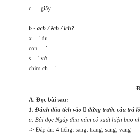
c..... giấy
b - ach / êch / ich?
x....´ đu
con ....´
s....´ vở
chim ch....´
Đ
A. Đọc bài sau:
1. Đánh dấu tích vào  đứng trước câu trả l
a. Bài đọc Ngày đầu năm có xuất hiện bao nh
-> Đáp án: 4 tiếng: sang, trang, sang, vang