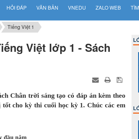
HỎI ĐÁP
VĂN BẢN
VNEDU
ZALO WEB
TÌM
Tiếng Việt 1
LỚ
iếng Việt lớp 1 - Sách
ách Chân trời sáng tạo có đáp án kèm theo
tốt cho kỳ thi cuối học kỳ 1. Chúc các em
LỚ
y đầu năm