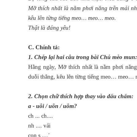
Mỡ thích nhất là nằm phơi nắng trên mái nh
kêu lên từng tiếng meo… meo… meo.
Thật là đáng yêu!
C. Chính tả:
1. Chép lại hai câu trong bài Chú mèo mun:
Hằng ngày, Mỡ thích nhất là nằm phơi nắng
duỗi thẳng, kêu lên từng tiếng meo… meo… 
2. Chọn chữ thích hợp thay vào dấu chấm:
a - uôi / uôn / uôm?
ch ... ch....
nh .... vải
con s ....´