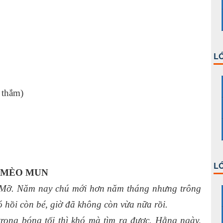
LỚ
:
ỏ thắm)
LỚ
 MÈO MUN
 Mỡ. Năm nay chú mới hơn năm tháng nhưng trông
 hồi còn bé, giờ đã không còn vừa nữa rồi.
ong bóng tối thì khó mà tìm ra được. Hằng ngày,