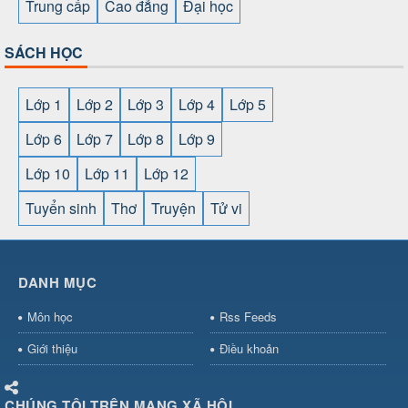
Trung cấp
Cao đẳng
Đại học
SÁCH HỌC
Lớp 1
Lớp 2
Lớp 3
Lớp 4
Lớp 5
Lớp 6
Lớp 7
Lớp 8
Lớp 9
Lớp 10
Lớp 11
Lớp 12
Tuyển sinh
Thơ
Truyện
Tử vi
SHBET
⇔
78win
⇔
789BET
⇔
https://789betcom0.com/
⇔
https://hi88.baby/
⇔
https://fun88.social/
⇔
DANH MỤC
cái OPEN88
⇔
CM88
⇔
u888
⇔
nổ
hũ
⇔
https://gameb52a.club/
⇔
https://taixiuonl.com/
⇔
https:/
Môn học
Rss Feeds
bài
⇔
bóng đá trực tiếp
⇔
fly88
select
⇔
https://xocdiaonline.ae
⇔
https://cm88.dad/
⇔
789bet
Giới thiệu
Điều khoản
hũ
⇔
F168
⇔
https://f168.tech/
⇔
cm88
⇔
https://hitclub88.stud
bet.com/
⇔
https://shbetz.net/
⇔
789WIN
⇔
BJ88
⇔
12bet
⇔
h
CHÚNG TÔI TRÊN MẠNG XÃ HỘI