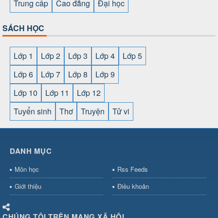
Trung cấp
Cao đẳng
Đại học
SÁCH HỌC
Lớp 1
Lớp 2
Lớp 3
Lớp 4
Lớp 5
Lớp 6
Lớp 7
Lớp 8
Lớp 9
Lớp 10
Lớp 11
Lớp 12
Tuyển sinh
Thơ
Truyện
Tử vi
SHBET
⇔
789BET
⇔
https://789betcom0.com/
⇔
https://hi88.baby/
⇔
https://fun88.social/
⇔
DANH MỤC
cái OPEN88
⇔
CM88
⇔
u888
⇔
nổ
hũ
⇔
https://gameb52a.club/
⇔
https://new88.biz/
⇔
https://ne
Môn học
Rss Feeds
bài
⇔
bóng đá trực tiếp
⇔
fly88
select
⇔
https://xocdiaonline.ae
⇔
https://cm88.dad/
⇔
789bet
Giới thiệu
Điều khoản
hũ
⇔
F168
⇔
https://f168.tech/
⇔
cm88
⇔
https://hitclub88.stud
bet.com/
⇔
https://shbetz.net/
⇔
789WIN
⇔
BJ88
⇔
12bet
⇔
h
CHÚNG TÔI TRÊN MẠNG XÃ HỘI