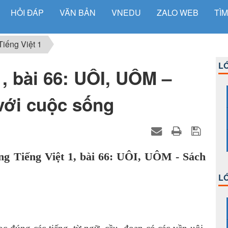
HỎI ĐÁP
VĂN BẢN
VNEDU
ZALO WEB
TÌM
Tiếng Việt 1
LỚ
1, bài 66: UÔI, UÔM –
 với cuộc sống
ng Tiếng Việt 1, bài 66: UÔI, UÔM - Sách
LỚ