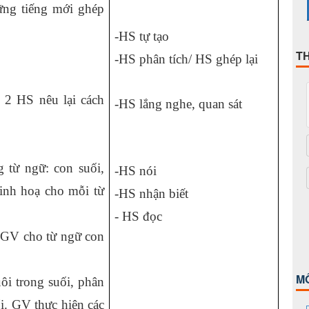
ững tiếng mới ghép
-HS tự tạo
T
-HS phân tích/
HS ghép lại
 2 HS nêu lại cách
-HS lắng nghe, quan sát
 từ ngữ: con suối,
-HS nói
inh hoạ cho mỗi từ
-HS nhận biết
- HS đọc
. GV cho từ ngữ con
M
ôi trong suối, phân
ối. GV thực hiện các