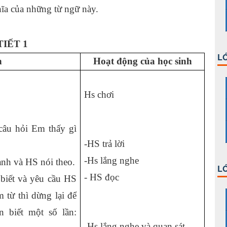
ghĩa của những từ ngữ này.
TIẾT 1
LỚ
n
Hoạt động của học sinh
Hs chơi
 câu hỏi Em thấy gì
-HS trả lời
-Hs lắng nghe
anh và HS nói theo.
LỚ
- HS đọc
 biết và yêu cầu HS
 từ thì dừng lại để
 biết một số lần:
-Hs lắng nghe và quan sát