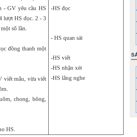
ỗm - GV yêu cầu HS
-HS đọc
4 lượt HS đọc. 2 - 3
một số lần.
- HS quan sát
đọc đồng thanh một
S
-HS viết
-HS nhận xét
-HS lắng nghe
 viết mẫu, vừa viết
uôm.
 uôm, chong, bông,
cho HS.