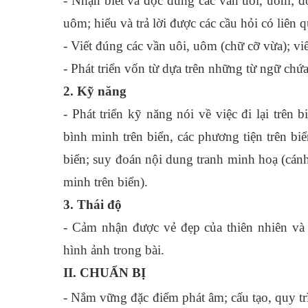
- Nhận biết và đọc đúng các vần uôi, uôm; đọ
uôm; hiểu và trả lời được các cầu hỏi có liên
- Viết đúng các vần uôi, uôm (chữ cỡ vừa); vi
- Phát triển vốn từ dựa trên những từ ngữ chứ
2. Kỹ năng
- Phát triển kỹ năng nói về việc đi lại trên 
bình minh trên biển, các phương tiện trên bi
biển; suy đoán nội dung tranh minh hoạ (cánh
minh trên biển).
3. Thái độ
- Cảm nhận được vẻ đẹp của thiên nhiên và 
hình ảnh trong bài.
II. CHUẨN BỊ
- Nắm vững đặc điểm phát âm; cấu tạo, quy tr