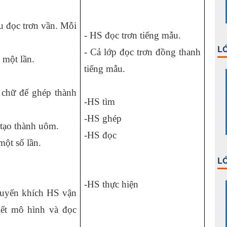
u đọc trơn vần. Mỗi
- HS đọc trơn tiếng mẫu.
LỚ
- Cả lớp đọc trơn đồng thanh
 một lần.
tiếng mẫu.
 chữ để ghép thành
-HS tìm
-HS ghép
tạo thành uôm.
-HS đọc
ột số lần.
LỚ
-HS thực hiện
huyến khích HS vận
iết mô hình và đọc