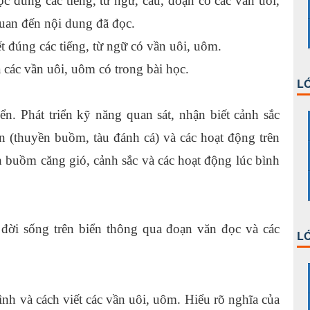
c đúng các tiếng, từ ngữ, cầu, đoạn có các vần uôi,
 quan đến nội dung đã đọc.
ết đúng các tiếng, từ ngữ có vần uôi, uôm.
a các vần uôi, uôm có trong bài học.
LỚ
biển. Phát triển kỹ năng quan sát, nhận biết cảnh sắc
ển (thuyền buồm, tàu đánh cá) và các hoạt động trên
 buồm căng gió, cảnh sắc và các hoạt động lúc bình
đời sống trên biển thông qua đoạn văn đọc và các
LỚ
ình và cách viết các vần uôi, uôm. Hiểu rõ nghĩa của