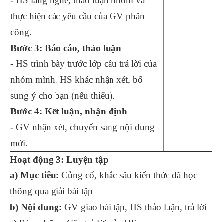
- HS lắng nghe, thảo luận nhóm và
thực hiện các yêu cầu của GV phân
công.
Bước 3: Báo cáo, thảo luận
- HS trình bày trước lớp câu trả lời của
nhóm mình. HS khác nhận xét, bổ
sung ý cho bạn (nếu thiếu).
Bước 4: Kết luận, nhận định
- GV nhận xét, chuyển sang nội dung
mới.
Hoạt động 3: Luyện tập
a) Mục tiêu:
Củng cố, khắc sâu kiến thức đã học
thông qua giải bài tập
b) Nội dung:
GV giao bài tập, HS thảo luận, trả lời