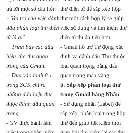
trả lời một số câu hỏi:
thư điện tử để sắp xếp hộp
+
Vai trò của việc đánh
thư một cách hợp lý sẽ giúp
dấu phân loại thư điện
việc sử dụng và tìm kiếm thư
tử là gì?
điện tử thuận tiện hơn.
+ Trình bày các dấu
- Gmail hỗ trợ Tự động xác
hiệu của thư quan
định và đánh dấu Thư thuộc
trọng của Gmail.
loại quan trọng bằng dấu
+ Dựa vào hình 8.1
quan trọng màu vàng
trong SGK chỉ ra
b. Sắp xếp phân loại thư
những dấu hiệu thư
trong Gmail bằng Nhãn
được đánh dấu quan
- Sử dụng nhãn (Label) để
trọng.
sắp xếp, phân loại trong hộp
- GV thực hành làm
thư đến giúp tiết kiệm thời
việc trong phần mềm
gian khi tìm kiếm lại các thư,