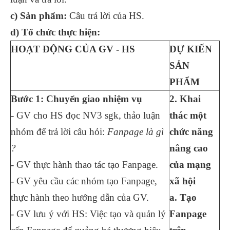
c) Sản phẩm:
Câu trả lời của HS.
d) Tổ chức thực hiện:
HOẠT ĐỘNG CỦA GV - HS
DỰ KIẾN
SẢN
PHẨM
Bước 1: Chuyển giao nhiệm vụ
2. Khai
- GV cho HS đọc NV3 sgk, thảo luận
thác một
nhóm để trả lời câu hỏi:
Fanpage là gì
chức năng
?
nâng cao
- GV thực hành thao tác tạo Fanpage.
của mạng
- GV yêu cầu các nhóm tạo Fanpage,
xã hội
thực hành theo hướng dẫn của GV.
a. Tạo
- GV lưu ý với HS: Việc tạo và quản lý
Fanpage