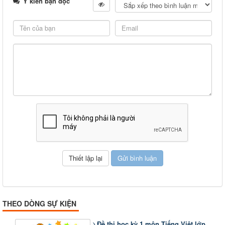
Ý kiến bạn đọc
THEO DÒNG SỰ KIỆN
Đề thi học kỳ 1 môn Tiếng Việt lớp