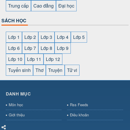
Trung cấp
Cao đẳng
Đại học
SÁCH HỌC
Lớp 1
Lớp 2
Lớp 3
Lớp 4
Lớp 5
Lớp 6
Lớp 7
Lớp 8
Lớp 9
Lớp 10
Lớp 11
Lớp 12
Tuyển sinh
Thơ
Truyện
Tử vi
SHBET
⇔
789BET
⇔
https://789betcom0.com/
⇔
https://hi88.baby/
⇔
https://fun88.social/
⇔
DANH MỤC
cái OPEN88
⇔
CM88
⇔
u888
⇔
nổ
hũ
⇔
https://gameb52a.club/
⇔
https://new88.biz/
⇔
https://ne
Môn học
Rss Feeds
bài
⇔
bóng đá trực tiếp
⇔
fly88
select
⇔
https://xocdiaonline.ae
⇔
https://cm88.dad/
⇔
789bet
Giới thiệu
Điều khoản
hũ
⇔
F168
⇔
https://f168.tech/
⇔
cm88
⇔
https://hitclub88.stud
bet.com/
⇔
https://shbetz.net/
⇔
789WIN
⇔
BJ88
⇔
12bet
⇔
h